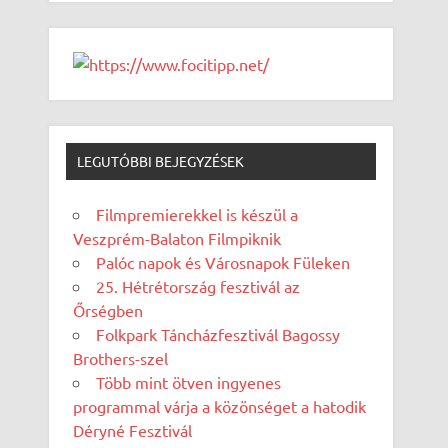
LEGUTÓBBI BEJEGYZÉSEK
Filmpremierekkel is készül a
Veszprém-Balaton Filmpiknik
Palóc napok és Városnapok Füleken
25. Hétrétország fesztivál az
Őrségben
Folkpark Táncházfesztivál Bagossy
Brothers-szel
Több mint ötven ingyenes
programmal várja a közönséget a hatodik
Déryné Fesztivál