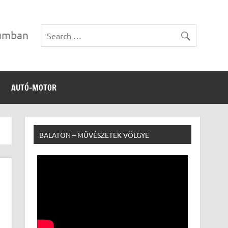
vumban
AUTÓ-MOTOR
BALATON – MŰVÉSZETEK VÖLGYE