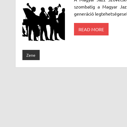
szombatig a Magyar Jazz
generáció legtehetségese
READ MORE
Zene