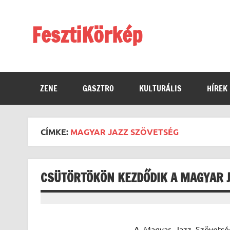
Skip
to
content
FesztiKörkép
ZENE
GASZTRO
KULTURÁLIS
HÍREK
CÍMKE:
MAGYAR JAZZ SZÖVETSÉG
CSÜTÖRTÖKÖN KEZDŐDIK A MAGYAR 
A Magyar Jazz Szövetség