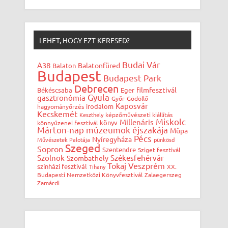
LEHET, HOGY EZT KERESED?
Budai Vár
A38
Balatonfüred
Balaton
Budapest
Budapest Park
Debrecen
filmfesztivál
Békéscsaba
Eger
Gyula
gasztronómia
Győr
Gödöllő
Kaposvár
irodalom
hagyományőrzés
Kecskemét
Keszthely
képzőművészeti kiállítás
Miskolc
Millenáris
könyv
könnyűzenei fesztivál
Márton-nap
múzeumok éjszakája
Müpa
Pécs
Nyíregyháza
Művészetek Palotája
pünkösd
Szeged
Sopron
Szentendre
Sziget fesztivál
Szolnok
Székesfehérvár
Szombathely
Tokaj
Veszprém
színházi fesztivál
Tihany
XX.
Budapesti Nemzetközi Könyvfesztivál
Zalaegerszeg
Zamárdi