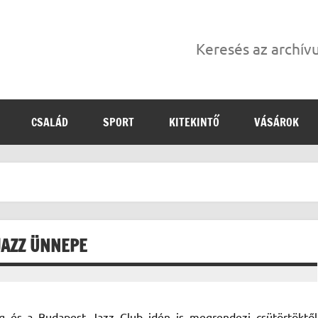
Keresés az archí
CSALÁD
SPORT
KITEKINTŐ
VÁSÁROK
JAZZ ÜNNEPE
 és a Budapest Jazz Club idén is megrendezi csütörtöktől