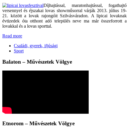
Díjhajtással, maratonhajtással, fogathajtó
versennyel és éjszakai lovas showműsorral várják 2013. július 19-
21. között a lovak rajongóit Szilvásváradon. A lipicai lovaknak
évtizedek óta otthont adó település neve ma már összeforrott a
lovakkal és a lovas sporttal.
Read more
Családi, gyerek, ifjúsági
Sport
Balaton – Művészetek Völgye
Etnorom – Művészetek Völgye