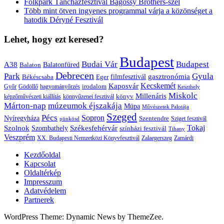
Folkpark Táncházfesztivál Bagossy Brothers-szel
Több mint ötven ingyenes programmal várja a közönséget a
hatodik Déryné Fesztivál
Lehet, hogy ezt keresed?
Budapest
Budai Vár
Budapest
A38
Balaton
Balatonfüred
Debrecen
Park
Gyula
gasztronómia
filmfesztivál
Békéscsaba
Eger
Kaposvár
Kecskemét
irodalom
hagyományőrzés
Győr
Gödöllő
Keszthely
Miskolc
Millenáris
könyv
képzőművészeti kiállítás
könnyűzenei fesztivál
Márton-nap
múzeumok éjszakája
Müpa
Művészetek Palotája
Szeged
Pécs
Sopron
Nyíregyháza
Szentendre
Sziget fesztivál
pünkösd
Székesfehérvár
Tokaj
Szolnok
Szombathely
színházi fesztivál
Tihany
Veszprém
XX. Budapesti Nemzetközi Könyvfesztivál
Zalaegerszeg
Zamárdi
Kezdőoldal
Kapcsolat
Oldaltérkép
Impresszum
Adatvédelem
Partnerek
WordPress Theme: Dynamic News by ThemeZee.