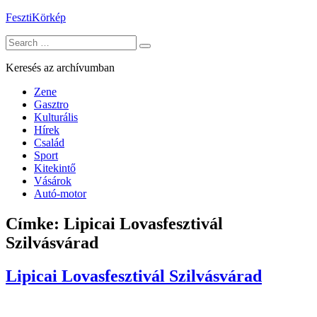
Skip
FesztiKörkép
to
Search
content
for:
Keresés az archívumban
Zene
Gasztro
Kulturális
Hírek
Család
Sport
Kitekintő
Vásárok
Autó-motor
Címke:
Lipicai Lovasfesztivál
Szilvásvárad
Lipicai Lovasfesztivál Szilvásvárad