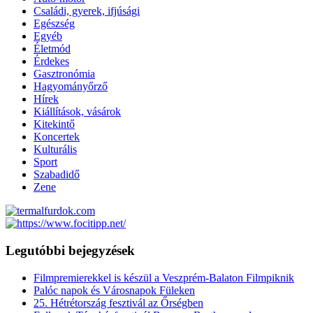
Családi, gyerek, ifjúsági
Egészség
Egyéb
Életmód
Érdekes
Gasztronómia
Hagyományőrző
Hírek
Kiállítások, vásárok
Kitekintő
Koncertek
Kulturális
Sport
Szabadidő
Zene
Legutóbbi bejegyzések
Filmpremierekkel is készül a Veszprém-Balaton Filmpiknik
Palóc napok és Városnapok Füleken
25. Hétrétország fesztivál az Őrségben