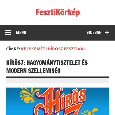
Skip
to
FesztiKörkép
content
MENU
SIDEBAR
CÍMKE:
KECSKEMÉTI HÍRÖS7 FESZTIVÁL
HÍRÖS7: HAGYOMÁNYTISZTELET ÉS
MODERN SZELLEMISÉG