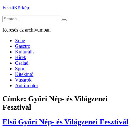
Skip
FesztiKörkép
to
Search
content
for:
Keresés az archívumban
Zene
Gasztro
Kulturális
Hírek
Család
Sport
Kitekintő
Vásárok
Autó-motor
Címke:
Győri Nép- és Világzenei
Fesztivál
Első Győri Nép- és Világzenei Fesztivál