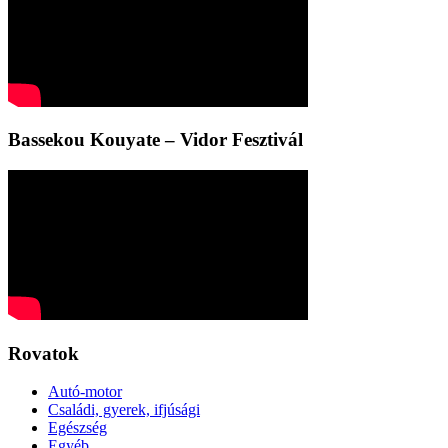
Bassekou Kouyate – Vidor Fesztivál
Rovatok
Autó-motor
Családi, gyerek, ifjúsági
Egészség
Egyéb