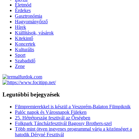
Életmód
Érdekes
Gasztronómia
Hagyományőrző
Hírek
Kiállítások, vásárok
Kitekintő
Koncertek
Kulturális
Sport
Szabadidő
Zene
Legutóbbi bejegyzések
Filmpremierekkel is készül a Veszprém-Balaton Filmpiknik
Palóc napok és Városnapok Füleken
25. Hétrétország fesztivál az Őrségben
Folkpark Táncházfesztivál Bagossy Brothers-szel
Több mint ötven ingyenes programmal várja a közönséget a
hatodik Déryné Fesztivál