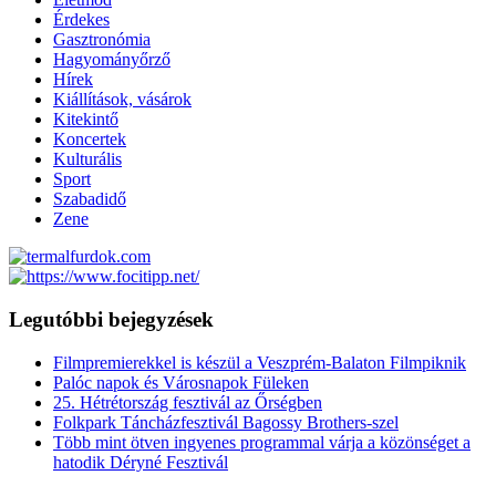
Érdekes
Gasztronómia
Hagyományőrző
Hírek
Kiállítások, vásárok
Kitekintő
Koncertek
Kulturális
Sport
Szabadidő
Zene
Legutóbbi bejegyzések
Filmpremierekkel is készül a Veszprém-Balaton Filmpiknik
Palóc napok és Városnapok Füleken
25. Hétrétország fesztivál az Őrségben
Folkpark Táncházfesztivál Bagossy Brothers-szel
Több mint ötven ingyenes programmal várja a közönséget a
hatodik Déryné Fesztivál