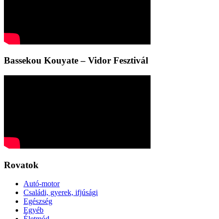
Bassekou Kouyate – Vidor Fesztivál
Rovatok
Autó-motor
Családi, gyerek, ifjúsági
Egészség
Egyéb
Életmód