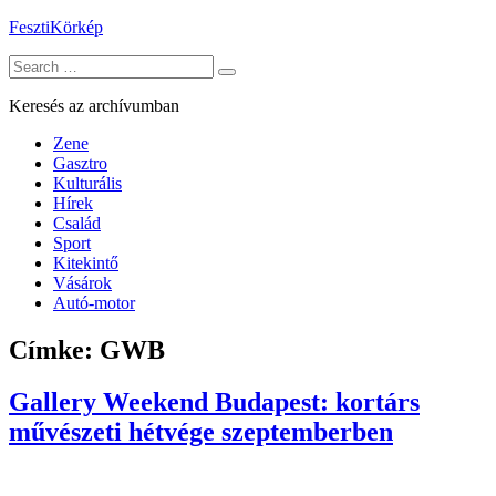
Skip
FesztiKörkép
to
Search
content
for:
Keresés az archívumban
Zene
Gasztro
Kulturális
Hírek
Család
Sport
Kitekintő
Vásárok
Autó-motor
Címke:
GWB
Gallery Weekend Budapest: kortárs
művészeti hétvége szeptemberben