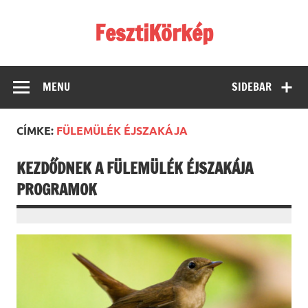
Skip
to
FesztiKörkép
content
MENU
SIDEBAR
CÍMKE:
FÜLEMÜLÉK ÉJSZAKÁJA
KEZDŐDNEK A FÜLEMÜLÉK ÉJSZAKÁJA
PROGRAMOK