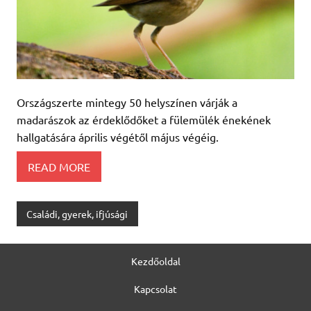
Országszerte mintegy 50 helyszínen várják a
madarászok az érdeklődőket a fülemülék énekének
hallgatására április végétől május végéig.
READ MORE
Családi, gyerek, ifjúsági
Kezdőoldal
Kapcsolat