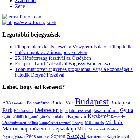
Szabadidő
Zene
Legutóbbi bejegyzések
Filmpremierekkel is készül a Veszprém-Balaton Filmpiknik
Palóc napok és Városnapok Füleken
25. Hétrétország fesztivál az Őrségben
Folkpark Táncházfesztivál Bagossy Brothers-szel
Több mint ötven ingyenes programmal várja a közönséget a
hatodik Déryné Fesztivál
Lehet, hogy ezt keresed?
Budapest
Budai Vár
Budapest
A38
Balaton
Balatonfüred
Debrecen
Park
Gyula
gasztronómia
filmfesztivál
Békéscsaba
Eger
Kaposvár
Kecskemét
irodalom
hagyományőrzés
Győr
Gödöllő
Keszthely
Miskolc
Millenáris
könyv
képzőművészeti kiállítás
könnyűzenei fesztivál
Márton-nap
múzeumok éjszakája
Müpa
Művészetek Palotája
Szeged
Pécs
Sopron
Nyíregyháza
Szentendre
Sziget fesztivál
pünkösd