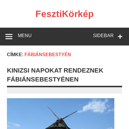
Skip
to
content
FesztiKörkép
MENU
SIDEBAR
CÍMKE:
FÁBIÁNSEBESTYÉN
KINIZSI NAPOKAT RENDEZNEK
FÁBIÁNSEBESTYÉNEN