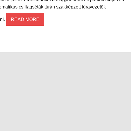
matikus csillagséták túrán szakképzett túravezetők
ni.
READ MORE