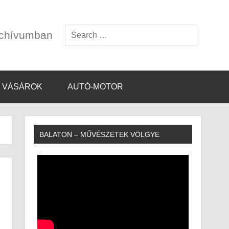
rchívumban
VÁSÁROK
AUTÓ-MOTOR
BALATON – MŰVÉSZETEK VÖLGYE