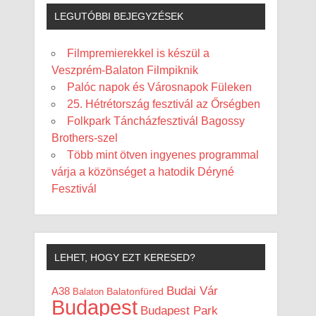
LEGUTÓBBI BEJEGYZÉSEK
Filmpremierekkel is készül a
Veszprém-Balaton Filmpiknik
Palóc napok és Városnapok Füleken
25. Hétrétország fesztivál az Őrségben
Folkpark Táncházfesztivál Bagossy
Brothers-szel
Több mint ötven ingyenes programmal
várja a közönséget a hatodik Déryné
Fesztivál
LEHET, HOGY EZT KERESED?
Budai Vár
A38
Balaton
Balatonfüred
Budapest
Budapest Park