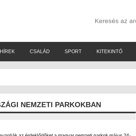
Keresés az a
HÍREK
CSALÁD
SPORT
KITEKINTŐ
ZÁGI NEMZETI PARKOKBAN
alauzolják az érdeklődőket a magyar nemzeti parkok május 24-