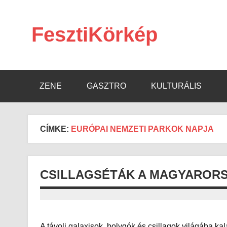
Skip
to
content
FesztiKörkép
ZENE
GASZTRO
KULTURÁLIS
CÍMKE:
EURÓPAI NEMZETI PARKOK NAPJA
CSILLAGSÉTÁK A MAGYARORS
A távoli galaxisok, bolygók és csillagok világába k