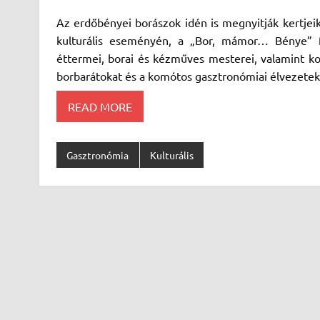
Az erdőbényei borászok idén is megnyitják kertjeik
kulturális eseményén, a „Bor, mámor… Bénye” fe
éttermei, borai és kézműves mesterei, valamint ko
borbarátokat és a komótos gasztronómiai élvezetek 
READ MORE
Gasztronómia
Kulturális