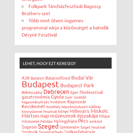
Folkpark Táncházfesztivál Bagossy
Brothers-szel
Több mint ötven ingyenes
programmal várja a közönséget a hatodik
Déryné Fesztivál
LEHET, HOGY EZT KERESED?
Budai Vár
A38
Balatonfüred
Balaton
Budapest
Budapest Park
Debrecen
filmfesztivál
Békéscsaba
Eger
Gyula
gasztronómia
Győr
Gödöllő
Kaposvár
irodalom
hagyományőrzés
Kecskemét
Keszthely
képzőművészeti kiállítás
Miskolc
Millenáris
könyv
könnyűzenei fesztivál
Márton-nap
múzeumok éjszakája
Müpa
Pécs
Nyíregyháza
Művészetek Palotája
pünkösd
Szeged
Sopron
Szentendre
Sziget fesztivál
Szolnok
Székesfehérvár
Szombathely