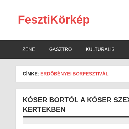
Skip
to
content
FesztiKörkép
ZENE
GASZTRO
KULTURÁLIS
CÍMKE:
ERDŐBÉNYEI BORFESZTIVÁL
KÓSER BORTÓL A KÓSER SZEX
KERTEKBEN