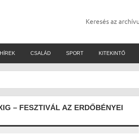
Keresés az archí
HÍREK
CSALÁD
SPORT
KITEKINTŐ
IG – FESZTIVÁL AZ ERDŐBÉNYEI