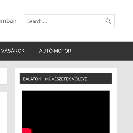
vumban
VÁSÁROK
AUTÓ-MOTOR
BALATON – MŰVÉSZETEK VÖLGYE