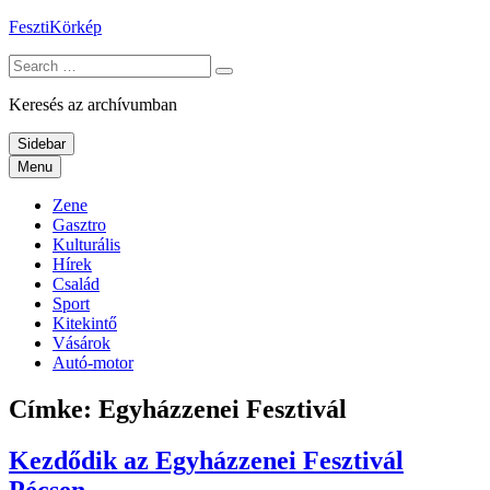
Skip
FesztiKörkép
to
Search
content
for:
Keresés az archívumban
Sidebar
Menu
Zene
Gasztro
Kulturális
Hírek
Család
Sport
Kitekintő
Vásárok
Autó-motor
Címke:
Egyházzenei Fesztivál
Kezdődik az Egyházzenei Fesztivál
Pécsen