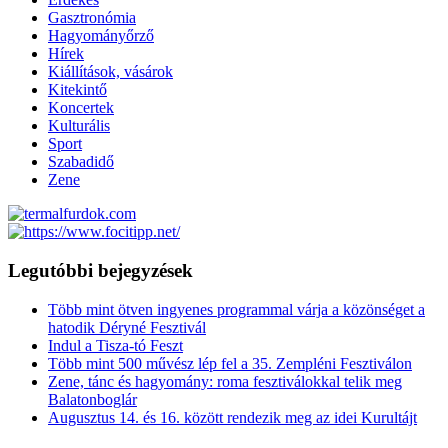
Gasztronómia
Hagyományőrző
Hírek
Kiállítások, vásárok
Kitekintő
Koncertek
Kulturális
Sport
Szabadidő
Zene
Legutóbbi bejegyzések
Több mint ötven ingyenes programmal várja a közönséget a
hatodik Déryné Fesztivál
Indul a Tisza-tó Feszt
Több mint 500 művész lép fel a 35. Zempléni Fesztiválon
Zene, tánc és hagyomány: roma fesztiválokkal telik meg
Balatonboglár
Augusztus 14. és 16. között rendezik meg az idei Kurultájt