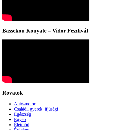
Bassekou Kouyate – Vidor Fesztivál
Rovatok
Autó-motor
Családi, gyerek, ifjúsági
Egészség
Egyéb
Életmód
Érdekes