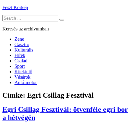
Skip
FesztiKörkép
to
Search
content
for:
Keresés az archívumban
Zene
Gasztro
Kulturális
Hírek
Család
Sport
Kitekintő
Vásárok
Autó-motor
Címke:
Egri Csillag Fesztivál
Egri Csillag Fesztivál: ötvenféle egri bor
a hétvégén