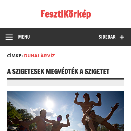
Skip
to
FesztiKörkép
content
MENU
SIDEBAR
CÍMKE:
DUNAI ÁRVÍZ
A SZIGETESEK MEGVÉDTÉK A SZIGETET