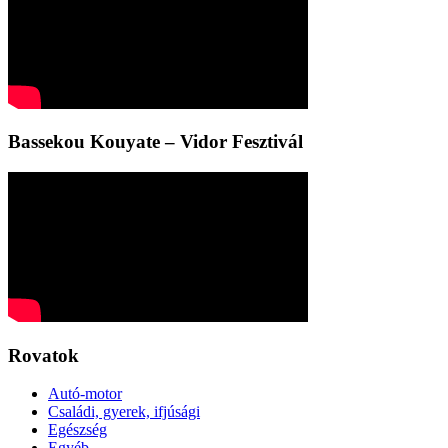
Bassekou Kouyate – Vidor Fesztivál
Rovatok
Autó-motor
Családi, gyerek, ifjúsági
Egészség
Egyéb