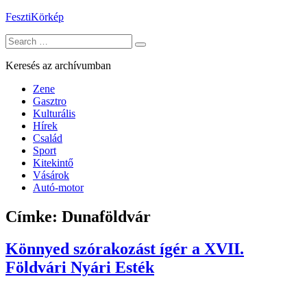
Skip
FesztiKörkép
to
Search
content
for:
Keresés az archívumban
Zene
Gasztro
Kulturális
Hírek
Család
Sport
Kitekintő
Vásárok
Autó-motor
Címke:
Dunaföldvár
Könnyed szórakozást ígér a XVII.
Földvári Nyári Esték