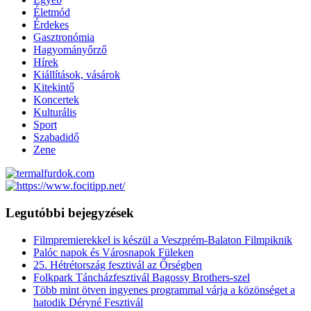
Életmód
Érdekes
Gasztronómia
Hagyományőrző
Hírek
Kiállítások, vásárok
Kitekintő
Koncertek
Kulturális
Sport
Szabadidő
Zene
Legutóbbi bejegyzések
Filmpremierekkel is készül a Veszprém-Balaton Filmpiknik
Palóc napok és Városnapok Füleken
25. Hétrétország fesztivál az Őrségben
Folkpark Táncházfesztivál Bagossy Brothers-szel
Több mint ötven ingyenes programmal várja a közönséget a
hatodik Déryné Fesztivál