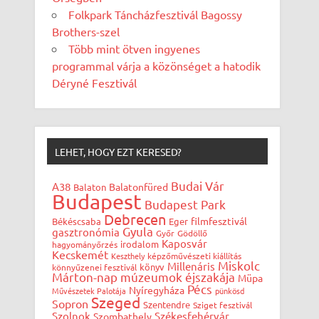
Folkpark Táncházfesztivál Bagossy
Brothers-szel
Több mint ötven ingyenes
programmal várja a közönséget a hatodik
Déryné Fesztivál
LEHET, HOGY EZT KERESED?
Budai Vár
A38
Balatonfüred
Balaton
Budapest
Budapest Park
Debrecen
filmfesztivál
Békéscsaba
Eger
Gyula
gasztronómia
Győr
Gödöllő
Kaposvár
irodalom
hagyományőrzés
Kecskemét
Keszthely
képzőművészeti kiállítás
Miskolc
Millenáris
könyv
könnyűzenei fesztivál
Márton-nap
múzeumok éjszakája
Müpa
Pécs
Nyíregyháza
Művészetek Palotája
pünkösd
Szeged
Sopron
Szentendre
Sziget fesztivál
Szolnok
Székesfehérvár
Szombathely