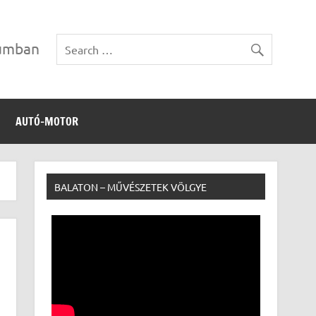
vumban
AUTÓ-MOTOR
BALATON – MŰVÉSZETEK VÖLGYE