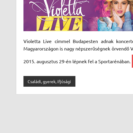
Violetta Live címmel Budapesten adnak koncerte
Magyarországon is nagy népszerűségnek örvendő Viol
2015. augusztus 29-én lépnek fel a Sportarénában.
Családi, gyerek, ifjúsági