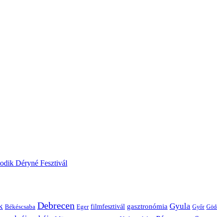
odik Déryné Fesztivál
Debrecen
k
Gyula
gasztronómia
filmfesztivál
Békéscsaba
Eger
Győr
Göd