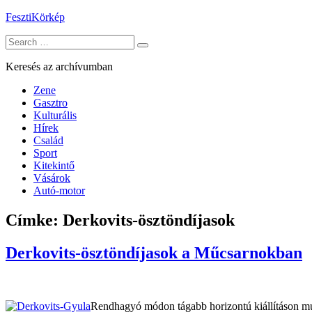
Skip
FesztiKörkép
to
Search
content
for:
Keresés az archívumban
Zene
Gasztro
Kulturális
Hírek
Család
Sport
Kitekintő
Vásárok
Autó-motor
Címke:
Derkovits-ösztöndíjasok
Derkovits-ösztöndíjasok a Műcsarnokban
Rendhagyó módon tágabb horizontú kiállításon mut