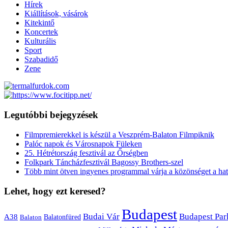
Hírek
Kiállítások, vásárok
Kitekintő
Koncertek
Kulturális
Sport
Szabadidő
Zene
Legutóbbi bejegyzések
Filmpremierekkel is készül a Veszprém-Balaton Filmpiknik
Palóc napok és Városnapok Füleken
25. Hétrétország fesztivál az Őrségben
Folkpark Táncházfesztivál Bagossy Brothers-szel
Több mint ötven ingyenes programmal várja a közönséget a hat
Lehet, hogy ezt keresed?
Budapest
Budai Vár
Budapest Par
A38
Balaton
Balatonfüred