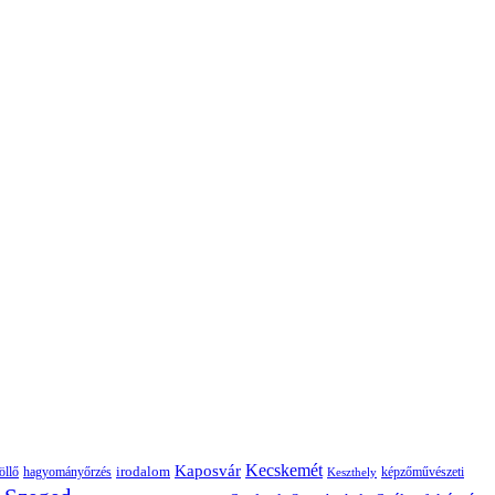
Kaposvár
Kecskemét
irodalom
hagyományőrzés
képzőművészeti
öllő
Keszthely