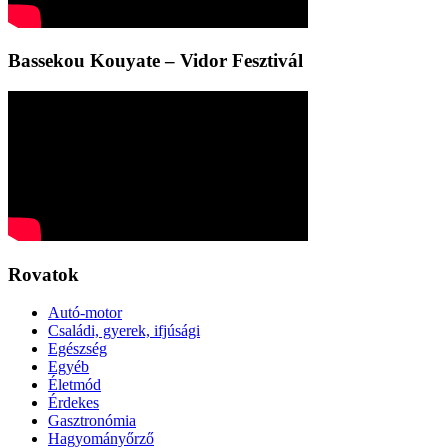
Bassekou Kouyate – Vidor Fesztivál
Rovatok
Autó-motor
Családi, gyerek, ifjúsági
Egészség
Egyéb
Életmód
Érdekes
Gasztronómia
Hagyományőrző