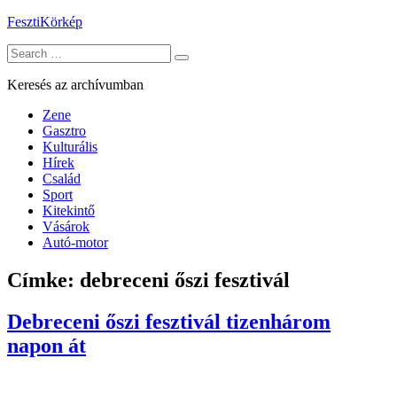
Skip
FesztiKörkép
to
Search
content
for:
Keresés az archívumban
Zene
Gasztro
Kulturális
Hírek
Család
Sport
Kitekintő
Vásárok
Autó-motor
Címke:
debreceni őszi fesztivál
Debreceni őszi fesztivál tizenhárom
napon át