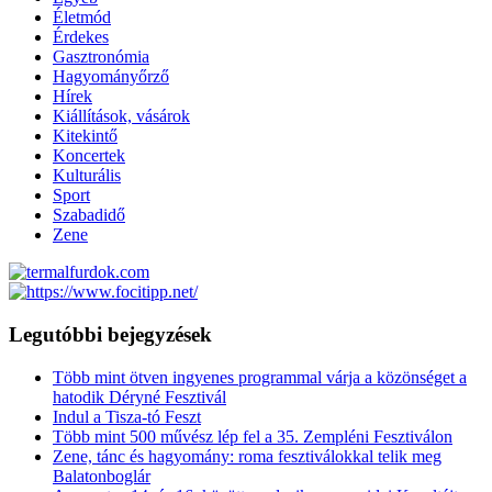
Életmód
Érdekes
Gasztronómia
Hagyományőrző
Hírek
Kiállítások, vásárok
Kitekintő
Koncertek
Kulturális
Sport
Szabadidő
Zene
Legutóbbi bejegyzések
Több mint ötven ingyenes programmal várja a közönséget a
hatodik Déryné Fesztivál
Indul a Tisza-tó Feszt
Több mint 500 művész lép fel a 35. Zempléni Fesztiválon
Zene, tánc és hagyomány: roma fesztiválokkal telik meg
Balatonboglár