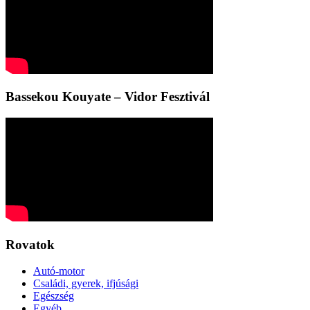
Bassekou Kouyate – Vidor Fesztivál
Rovatok
Autó-motor
Családi, gyerek, ifjúsági
Egészség
Egyéb