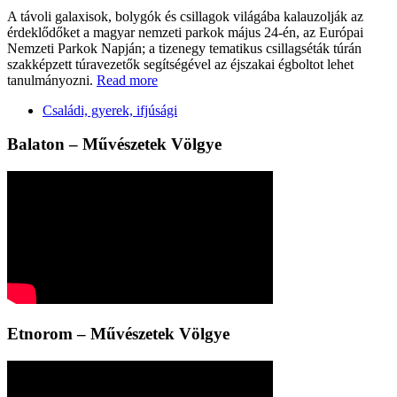
A távoli galaxisok, bolygók és csillagok világába kalauzolják az
érdeklődőket a magyar nemzeti parkok május 24-én, az Európai
Nemzeti Parkok Napján; a tizenegy tematikus csillagséták túrán
szakképzett túravezetők segítségével az éjszakai égboltot lehet
tanulmányozni.
Read more
Családi, gyerek, ifjúsági
Balaton – Művészetek Völgye
Etnorom – Művészetek Völgye