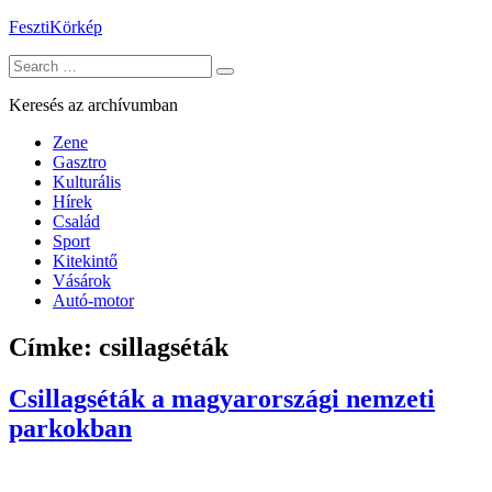
Skip
FesztiKörkép
to
Search
content
for:
Keresés az archívumban
Zene
Gasztro
Kulturális
Hírek
Család
Sport
Kitekintő
Vásárok
Autó-motor
Címke:
csillagséták
Csillagséták a magyarországi nemzeti
parkokban