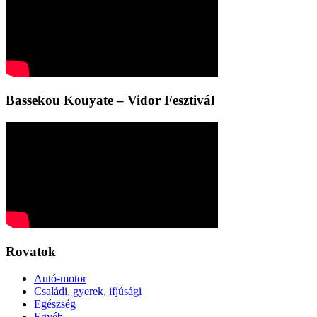
Bassekou Kouyate – Vidor Fesztivál
Rovatok
Autó-motor
Családi, gyerek, ifjúsági
Egészség
Egyéb