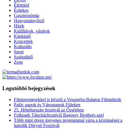
Életmód
Érdekes
Gasztronómia
Hagyományőrző
Hírek
Kiállítások, vásárok
Kitekintő
Koncertek
Kulturális
Sport
Szabadidő
Zene
Legutóbbi bejegyzések
Filmpremierekkel is készül a Veszprém-Balaton Filmpiknik
Palóc napok és Városnapok Füleken
25. Hétrétország fesztivál az Őrségben
Folkpark Táncházfesztivál Bagossy Brothers-szel
Több mint ötven ingyenes programmal várja a közönséget a
hatodik Déryné Fesztivál