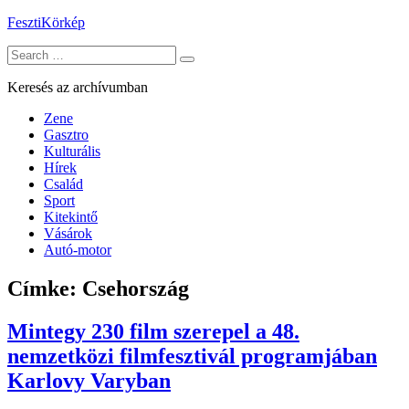
Skip
FesztiKörkép
to
Search
content
for:
Keresés az archívumban
Zene
Gasztro
Kulturális
Hírek
Család
Sport
Kitekintő
Vásárok
Autó-motor
Címke:
Csehország
Mintegy 230 film szerepel a 48.
nemzetközi filmfesztivál programjában
Karlovy Varyban