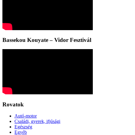
Bassekou Kouyate – Vidor Fesztivál
Rovatok
Autó-motor
Családi, gyerek, ifjúsági
Egészség
Egyéb