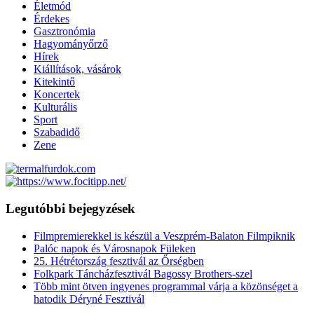
Életmód
Érdekes
Gasztronómia
Hagyományőrző
Hírek
Kiállítások, vásárok
Kitekintő
Koncertek
Kulturális
Sport
Szabadidő
Zene
Legutóbbi bejegyzések
Filmpremierekkel is készül a Veszprém-Balaton Filmpiknik
Palóc napok és Városnapok Füleken
25. Hétrétország fesztivál az Őrségben
Folkpark Táncházfesztivál Bagossy Brothers-szel
Több mint ötven ingyenes programmal várja a közönséget a
hatodik Déryné Fesztivál