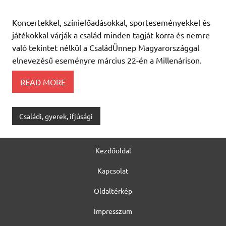
Koncertekkel, színielőadásokkal, sporteseményekkel és
játékokkal várják a család minden tagját korra és nemre
való tekintet nélkül a CsaládÜnnep Magyarországgal
elnevezésű eseményre március 22-én a Millenárison.
READ MORE
Családi, gyerek, ifjúsági
Kezdőoldal
Kapcsolat
Oldaltérkép
Impresszum