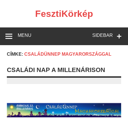
Skip
to
content
FesztiKörkép
MENU
SIDEBAR
CÍMKE:
CSALÁDÜNNEP MAGYARORSZÁGGAL
CSALÁDI NAP A MILLENÁRISON