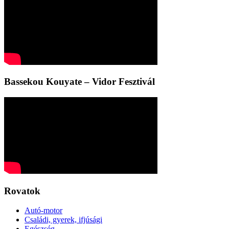
Bassekou Kouyate – Vidor Fesztivál
Rovatok
Autó-motor
Családi, gyerek, ifjúsági
Egészség