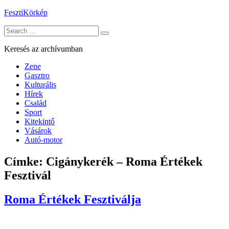
Skip
FesztiKörkép
to
Search
content
for:
Keresés az archívumban
Zene
Gasztro
Kulturális
Hírek
Család
Sport
Kitekintő
Vásárok
Autó-motor
Címke:
Cigánykerék – Roma Értékek
Fesztivál
Roma Értékek Fesztiválja