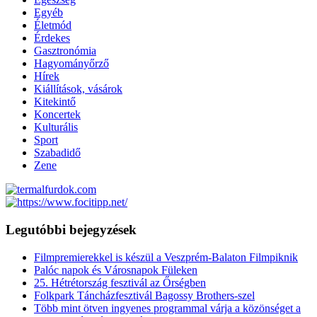
Egyéb
Életmód
Érdekes
Gasztronómia
Hagyományőrző
Hírek
Kiállítások, vásárok
Kitekintő
Koncertek
Kulturális
Sport
Szabadidő
Zene
Legutóbbi bejegyzések
Filmpremierekkel is készül a Veszprém-Balaton Filmpiknik
Palóc napok és Városnapok Füleken
25. Hétrétország fesztivál az Őrségben
Folkpark Táncházfesztivál Bagossy Brothers-szel
Több mint ötven ingyenes programmal várja a közönséget a