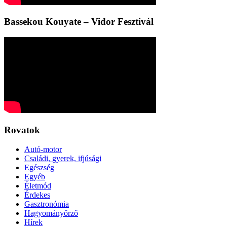
Bassekou Kouyate – Vidor Fesztivál
Rovatok
Autó-motor
Családi, gyerek, ifjúsági
Egészség
Egyéb
Életmód
Érdekes
Gasztronómia
Hagyományőrző
Hírek