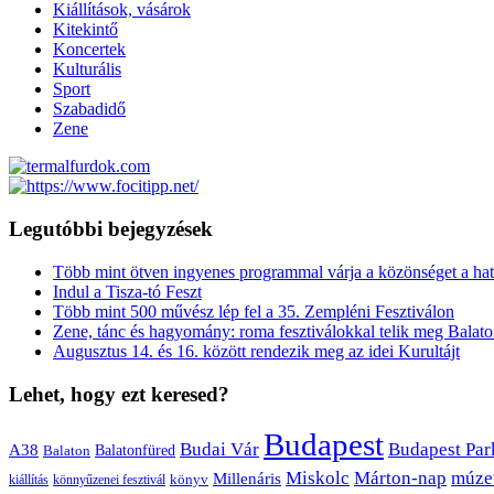
Kiállítások, vásárok
Kitekintő
Koncertek
Kulturális
Sport
Szabadidő
Zene
Legutóbbi bejegyzések
Több mint ötven ingyenes programmal várja a közönséget a hat
Indul a Tisza-tó Feszt
Több mint 500 művész lép fel a 35. Zempléni Fesztiválon
Zene, tánc és hagyomány: roma fesztiválokkal telik meg Balat
Augusztus 14. és 16. között rendezik meg az idei Kurultájt
Lehet, hogy ezt keresed?
Budapest
Budai Vár
Budapest Par
A38
Balaton
Balatonfüred
Miskolc
Márton-nap
múze
Millenáris
könyv
kiállítás
könnyűzenei fesztivál