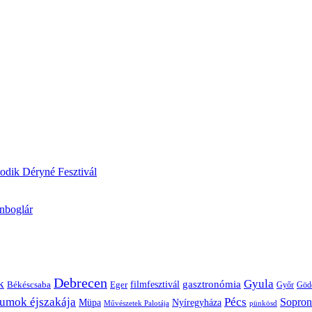
odik Déryné Fesztivál
onboglár
Debrecen
k
Gyula
gasztronómia
filmfesztivál
Békéscsaba
Eger
Győr
Göd
umok éjszakája
Pécs
Sopron
Müpa
Nyíregyháza
pünkösd
Művészetek Palotája