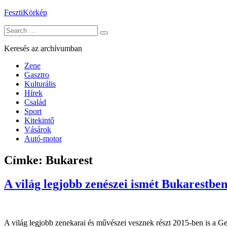
Skip
FesztiKörkép
to
Search
content
for:
Keresés az archívumban
Zene
Gasztro
Kulturális
Hírek
Család
Sport
Kitekintő
Vásárok
Autó-motor
Címke:
Bukarest
A világ legjobb zenészei ismét Bukarestben
A világ legjobb zenekarai és művészei vesznek részt 2015-ben is a G