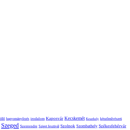
Kaposvár
Kecskemét
irodalom
hagyományőrzés
képzőművészeti
öllő
Keszthely
Szeged
Székesfehérvár
Szolnok
Szentendre
Szombathely
Sziget fesztivál