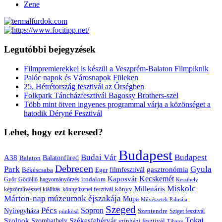
Zene
Legutóbbi bejegyzések
Filmpremierekkel is készül a Veszprém-Balaton Filmpiknik
Palóc napok és Városnapok Füleken
25. Hétrétország fesztivál az Őrségben
Folkpark Táncházfesztivál Bagossy Brothers-szel
Több mint ötven ingyenes programmal várja a közönséget a
hatodik Déryné Fesztivál
Lehet, hogy ezt keresed?
Budapest
Budai Vár
Budapest
A38
Balaton
Balatonfüred
Debrecen
Park
Gyula
gasztronómia
filmfesztivál
Békéscsaba
Eger
Kaposvár
Kecskemét
irodalom
hagyományőrzés
Győr
Gödöllő
Keszthely
Miskolc
Millenáris
könyv
képzőművészeti kiállítás
könnyűzenei fesztivál
Márton-nap
múzeumok éjszakája
Müpa
Művészetek Palotája
Szeged
Pécs
Sopron
Nyíregyháza
Szentendre
Sziget fesztivál
pünkösd
Székesfehérvár
Tokaj
Szolnok
Szombathely
színházi fesztivál
Tihany