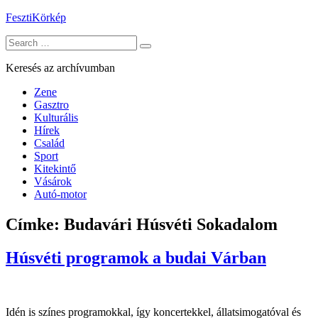
Skip
FesztiKörkép
to
Search
content
for:
Keresés az archívumban
Zene
Gasztro
Kulturális
Hírek
Család
Sport
Kitekintő
Vásárok
Autó-motor
Címke:
Budavári Húsvéti Sokadalom
Húsvéti programok a budai Várban
Idén is színes programokkal, így koncertekkel, állatsimogatóval és