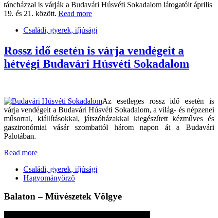
táncházzal is várják a Budavári Húsvéti Sokadalom látogatóit április
19. és 21. között.
Read more
Családi, gyerek, ifjúsági
Rossz idő esetén is várja vendégeit a
hétvégi Budavári Húsvéti Sokadalom
Az esetleges rossz idő esetén is
várja vendégeit a Budavári Húsvéti Sokadalom, a világ- és népzenei
műsorral, kiállításokkal, játszóházakkal kiegészített kézműves és
gasztronómiai vásár szombattól három napon át a Budavári
Palotában.
Read more
Családi, gyerek, ifjúsági
Hagyományőrző
Balaton – Művészetek Völgye