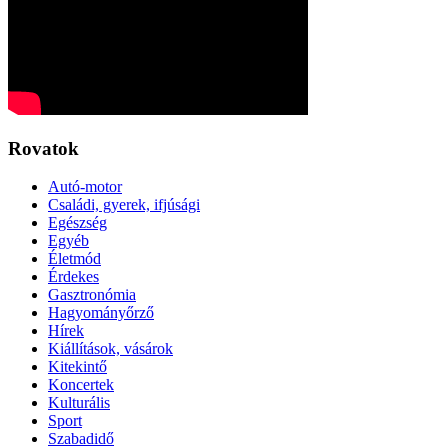
Rovatok
Autó-motor
Családi, gyerek, ifjúsági
Egészség
Egyéb
Életmód
Érdekes
Gasztronómia
Hagyományőrző
Hírek
Kiállítások, vásárok
Kitekintő
Koncertek
Kulturális
Sport
Szabadidő