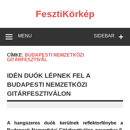
Skip
to
content
FesztiKörkép
MENU
SIDEBAR
CÍMKE:
BUDAPESTI NEMZETKÖZI
GITÁRFESZTIVÁL
IDÉN DUÓK LÉPNEK FEL A
BUDAPESTI NEMZETKÖZI
GITÁRFESZTIVÁLON
A hangszeres duók kerülnek reflektorfénybe a