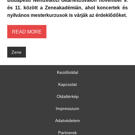
Budapesti Nemzetközi Gitárfesztiválon november 9.
és 11. között a Zeneakadémián, ahol koncertek és
nyilvános mesterkurzusok is várják az érdeklődőket.
READ MORE
Zene
Kezdőoldal
Kapcsolat
Oldaltérkép
Impresszum
Adatvédelem
Partnerek