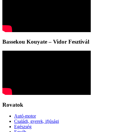
Bassekou Kouyate – Vidor Fesztivál
Rovatok
Autó-motor
Családi, gyerek, ifjúsági
Egészség
Egyéb