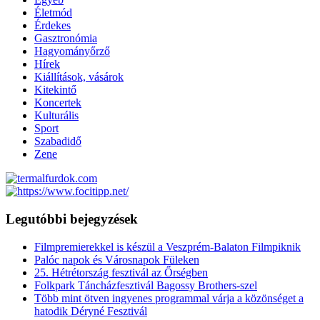
Életmód
Érdekes
Gasztronómia
Hagyományőrző
Hírek
Kiállítások, vásárok
Kitekintő
Koncertek
Kulturális
Sport
Szabadidő
Zene
Legutóbbi bejegyzések
Filmpremierekkel is készül a Veszprém-Balaton Filmpiknik
Palóc napok és Városnapok Füleken
25. Hétrétország fesztivál az Őrségben
Folkpark Táncházfesztivál Bagossy Brothers-szel
Több mint ötven ingyenes programmal várja a közönséget a
hatodik Déryné Fesztivál