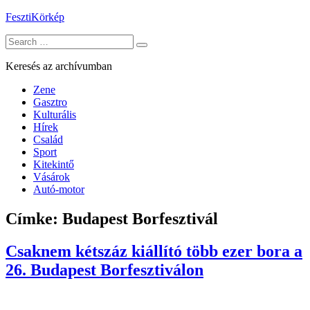
Skip
FesztiKörkép
to
Search
content
for:
Keresés az archívumban
Zene
Gasztro
Kulturális
Hírek
Család
Sport
Kitekintő
Vásárok
Autó-motor
Címke:
Budapest Borfesztivál
Csaknem kétszáz kiállító több ezer bora a
26. Budapest Borfesztiválon