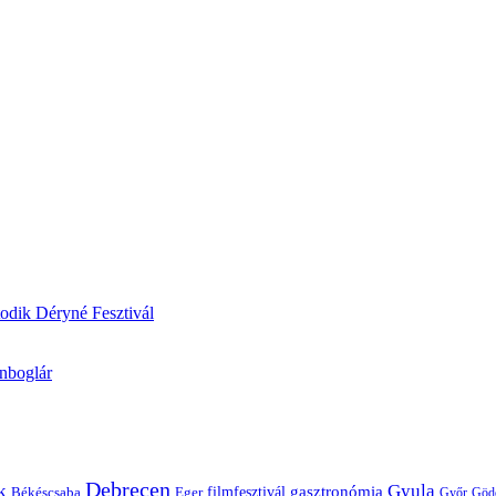
odik Déryné Fesztivál
onboglár
Debrecen
k
Gyula
gasztronómia
filmfesztivál
Békéscsaba
Eger
Győr
Göd