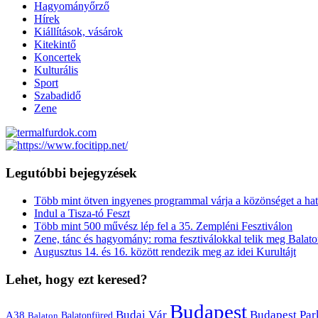
Hagyományőrző
Hírek
Kiállítások, vásárok
Kitekintő
Koncertek
Kulturális
Sport
Szabadidő
Zene
Legutóbbi bejegyzések
Több mint ötven ingyenes programmal várja a közönséget a hat
Indul a Tisza-tó Feszt
Több mint 500 művész lép fel a 35. Zempléni Fesztiválon
Zene, tánc és hagyomány: roma fesztiválokkal telik meg Balat
Augusztus 14. és 16. között rendezik meg az idei Kurultájt
Lehet, hogy ezt keresed?
Budapest
Budai Vár
Budapest Par
A38
Balaton
Balatonfüred