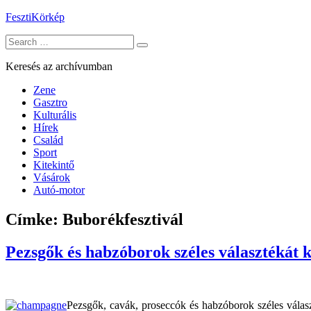
Skip
FesztiKörkép
to
Search
content
for:
Keresés az archívumban
Zene
Gasztro
Kulturális
Hírek
Család
Sport
Kitekintő
Vásárok
Autó-motor
Címke:
Buborékfesztivál
Pezsgők és habzóborok széles választékát k
Pezsgők, cavák, proseccók és habzóborok széles választé