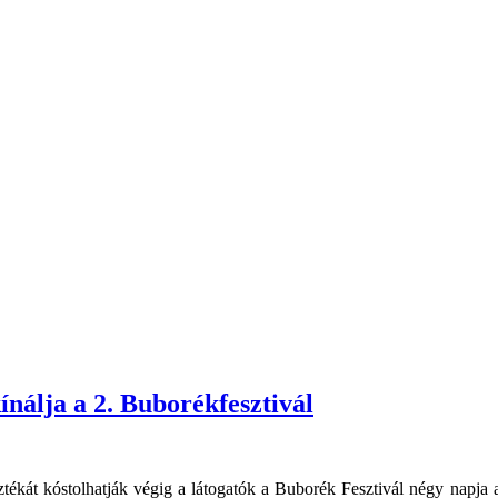
ínálja a 2. Buborékfesztivál
kát kóstolhatják végig a látogatók a Buborék Fesztivál négy napja alat