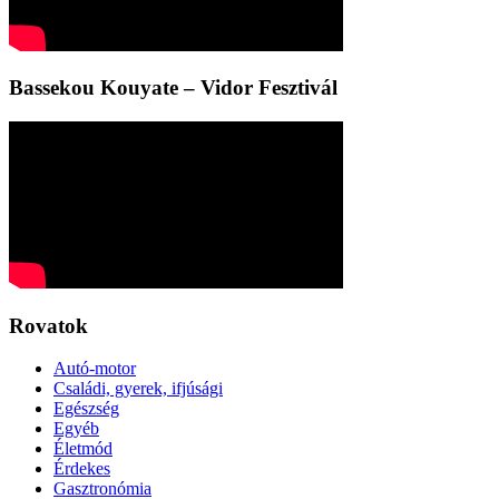
Bassekou Kouyate – Vidor Fesztivál
Rovatok
Autó-motor
Családi, gyerek, ifjúsági
Egészség
Egyéb
Életmód
Érdekes
Gasztronómia