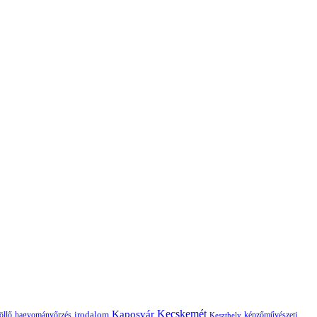
Kaposvár
Kecskemét
irodalom
hagyományőrzés
képzőművészeti
öllő
Keszthely