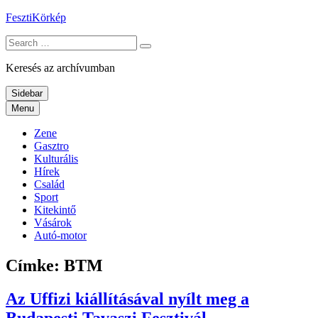
Skip
FesztiKörkép
to
Search
content
for:
Keresés az archívumban
Sidebar
Menu
Zene
Gasztro
Kulturális
Hírek
Család
Sport
Kitekintő
Vásárok
Autó-motor
Címke:
BTM
Az Uffizi kiállításával nyílt meg a
Budapesti Tavaszi Fesztivál