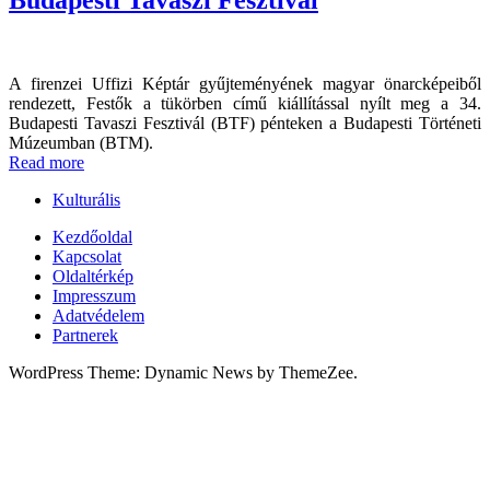
A firenzei Uffizi Képtár gyűjteményének magyar önarcképeiből
rendezett, Festők a tükörben című kiállítással nyílt meg a 34.
Budapesti Tavaszi Fesztivál (BTF) pénteken a Budapesti Történeti
Múzeumban (BTM).
Read more
Kulturális
Kezdőoldal
Kapcsolat
Oldaltérkép
Impresszum
Adatvédelem
Partnerek
WordPress Theme: Dynamic News by ThemeZee.