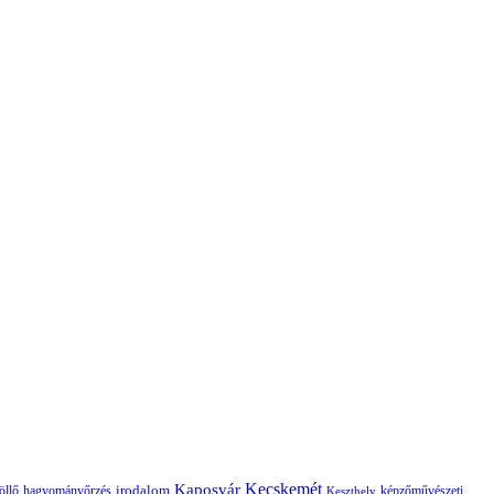
Kaposvár
Kecskemét
irodalom
hagyományőrzés
képzőművészeti
öllő
Keszthely