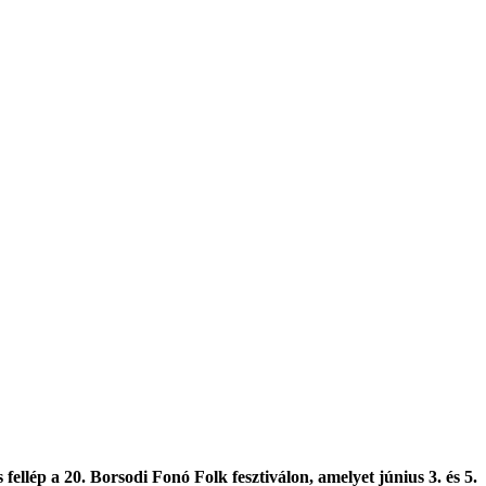
llép a 20. Borsodi Fonó Folk fesztiválon, amelyet június 3. és 5.