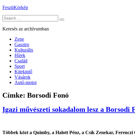
Skip
FesztiKörkép
to
Search
content
for:
Keresés az archívumban
Zene
Gasztro
Kulturális
Hírek
Család
Sport
Kitekintő
Vásárok
Autó-motor
Címke:
Borsodi Fonó
Igazi művészeti sokadalom lesz a Borsodi 
Többek közt a Quimby, a Halott Pénz, a Csík Zenekar, Ferenczi Gy