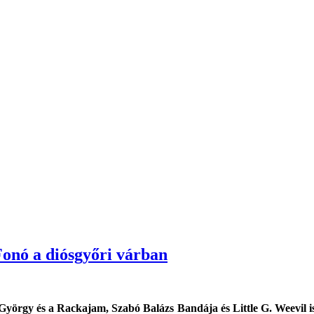
Fonó a diósgyőri várban
örgy és a Rackajam, Szabó Balázs Bandája és Little G. Weevil is fe