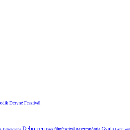
odik Déryné Fesztivál
Debrecen
k
Gyula
gasztronómia
filmfesztivál
Békéscsaba
Eger
Győr
Göd