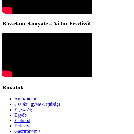
Bassekou Kouyate – Vidor Fesztivál
Rovatok
Autó-motor
Családi, gyerek, ifjúsági
Egészség
Egyéb
Életmód
Érdekes
Gasztronómia