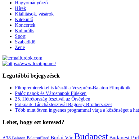
Hagyományőrző
Hírek
Kiállítások, vásárok
Kitekintő
Koncertek
Kulturális
Sport
Szabadidő
Zene
Legutóbbi bejegyzések
Filmpremierekkel is készül a Veszprém-Balaton Filmpiknik
Palóc napok és Városnapok Füleken
25. Hétrétország fesztivál az Őrségben
Folkpark Táncházfesztivál Bagossy Brothers-szel
Több mint ötven ingyenes programmal várja a közönséget a hat
Lehet, hogy ezt keresed?
Budapest
Budai Vár
Budapest Par
A38
Balaton
Balatonfüred