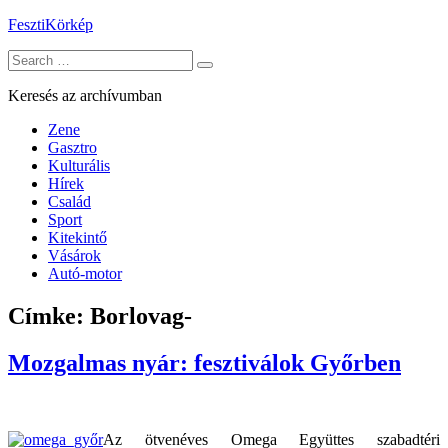
Skip
FesztiKörkép
to
Search
content
for:
Keresés az archívumban
Zene
Gasztro
Kulturális
Hírek
Család
Sport
Kitekintő
Vásárok
Autó-motor
Címke:
Borlovag-
Mozgalmas nyár: fesztiválok Győrben
Az ötvenéves Omega Együttes szabadtéri