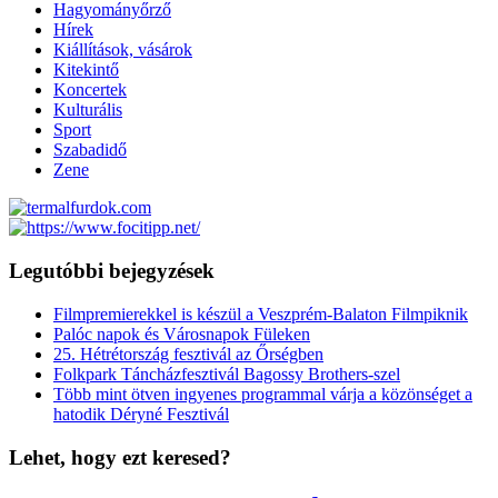
Hagyományőrző
Hírek
Kiállítások, vásárok
Kitekintő
Koncertek
Kulturális
Sport
Szabadidő
Zene
Legutóbbi bejegyzések
Filmpremierekkel is készül a Veszprém-Balaton Filmpiknik
Palóc napok és Városnapok Füleken
25. Hétrétország fesztivál az Őrségben
Folkpark Táncházfesztivál Bagossy Brothers-szel
Több mint ötven ingyenes programmal várja a közönséget a
hatodik Déryné Fesztivál
Lehet, hogy ezt keresed?