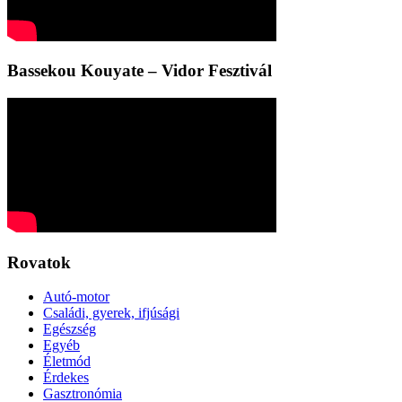
Bassekou Kouyate – Vidor Fesztivál
Rovatok
Autó-motor
Családi, gyerek, ifjúsági
Egészség
Egyéb
Életmód
Érdekes
Gasztronómia