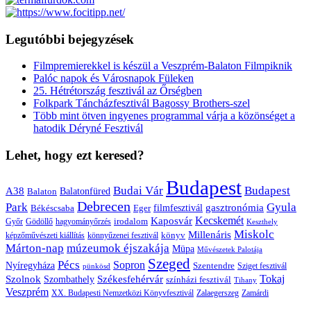
Legutóbbi bejegyzések
Filmpremierekkel is készül a Veszprém-Balaton Filmpiknik
Palóc napok és Városnapok Füleken
25. Hétrétország fesztivál az Őrségben
Folkpark Táncházfesztivál Bagossy Brothers-szel
Több mint ötven ingyenes programmal várja a közönséget a
hatodik Déryné Fesztivál
Lehet, hogy ezt keresed?
Budapest
Budai Vár
Budapest
A38
Balaton
Balatonfüred
Debrecen
Park
Gyula
gasztronómia
filmfesztivál
Békéscsaba
Eger
Kaposvár
Kecskemét
irodalom
hagyományőrzés
Győr
Gödöllő
Keszthely
Miskolc
Millenáris
könyv
képzőművészeti kiállítás
könnyűzenei fesztivál
Márton-nap
múzeumok éjszakája
Müpa
Művészetek Palotája
Szeged
Pécs
Sopron
Nyíregyháza
Szentendre
Sziget fesztivál
pünkösd
Székesfehérvár
Tokaj
Szolnok
Szombathely
színházi fesztivál
Tihany
Veszprém
XX. Budapesti Nemzetközi Könyvfesztivál
Zalaegerszeg
Zamárdi