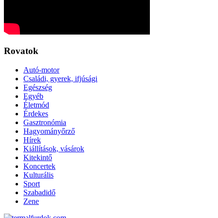
Rovatok
Autó-motor
Családi, gyerek, ifjúsági
Egészség
Egyéb
Életmód
Érdekes
Gasztronómia
Hagyományőrző
Hírek
Kiállítások, vásárok
Kitekintő
Koncertek
Kulturális
Sport
Szabadidő
Zene