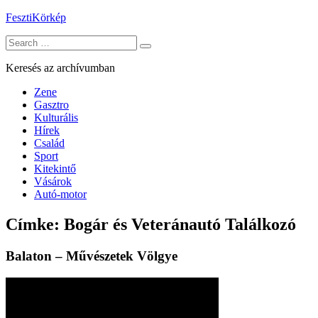
Skip
FesztiKörkép
to
Search
content
for:
Keresés az archívumban
Zene
Gasztro
Kulturális
Hírek
Család
Sport
Kitekintő
Vásárok
Autó-motor
Címke:
Bogár és Veteránautó Találkozó
Balaton – Művészetek Völgye