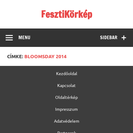
Skip
to
FesztiKörkép
content
MENU
SIDEBAR
CÍMKE:
BLOOMSDAY 2014
Kezdőoldal
Kapcsolat
Oldaltérkép
Impresszum
Adatvédelem
Partnerek