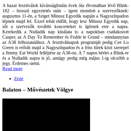
A hazai fesztiválok kívánságlistáin évek óta élvonalban lévő Blink-
182 – hosszú egyeztetés után – igent mondott a szervezőknek:
augusztus 11-én, a Sziget Mínusz Egyedik napján a Nagyszínpadon
lépnek majd fel. Ezzel tehát eldőlt, hogy lesz Mínusz Egyedik nap,
sőt a szervezők további koncerteket is ígérnek erre a napra.
Kerekedik a Nulladik nap kínálata is: a napokban csatlakozott
Casper, az A Day To Remember és Fedde le Grand – mindannyian
az A38 felhozatalához. A fesztiválnapok programját pedig Cee Lo
Green is erősíti majd a Nagyszínpadon és a friss hírek közt szerepel
a Jimmy Eat World fellépése az A38-on. A 7 napos bérlet a Blink-re
és a Nulladik napra is jó, amúgy pedig még május 1-ig olcsóbb a
jegy. Érdemes sietni.
Read more
Zene
Balaton – Művészetek Völgye