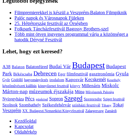
Legutóbbi bejegyzések
Filmpremierekkel is készül a Veszprém-Balaton Filmpiknik
Palóc napok és Városnapok Füleken
25. Hétrétország fesztivál az Őrségben
Folkpark Táncházfesztivál Bagossy Brothers-szel
Több mint ötven ingyenes programmal várja a közönséget a
hatodik Déryné Fesztivál
Lehet, hogy ezt keresed?
Budapest
Budai Vár
Budapest
A38
Balaton
Balatonfüred
Debrecen
Park
Gyula
gasztronómia
filmfesztivál
Békéscsaba
Eger
Kaposvár
Kecskemét
irodalom
hagyományőrzés
Győr
Gödöllő
Keszthely
Miskolc
Millenáris
könyv
képzőművészeti kiállítás
könnyűzenei fesztivál
Márton-nap
múzeumok éjszakája
Müpa
Művészetek Palotája
Szeged
Pécs
Sopron
Nyíregyháza
Szentendre
Sziget fesztivál
pünkösd
Székesfehérvár
Tokaj
Szolnok
Szombathely
színházi fesztivál
Tihany
Veszprém
XX. Budapesti Nemzetközi Könyvfesztivál
Zalaegerszeg
Zamárdi
Kezdőoldal
Kapcsolat
Oldaltérkép