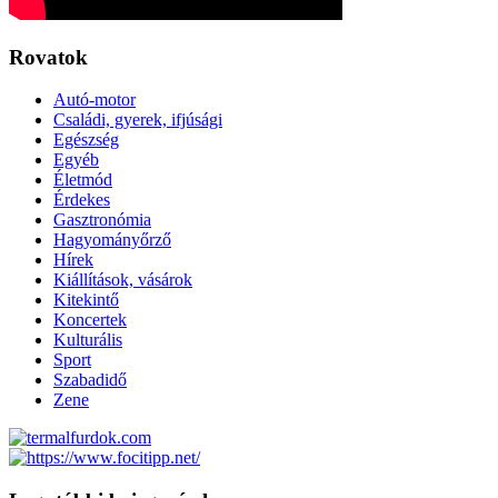
Rovatok
Autó-motor
Családi, gyerek, ifjúsági
Egészség
Egyéb
Életmód
Érdekes
Gasztronómia
Hagyományőrző
Hírek
Kiállítások, vásárok
Kitekintő
Koncertek
Kulturális
Sport
Szabadidő
Zene