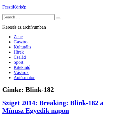
Skip
FesztiKörkép
to
Search
content
for:
Keresés az archívumban
Zene
Gasztro
Kulturális
Hírek
Család
Sport
Kitekintő
Vásárok
Autó-motor
Címke:
Blink-182
Sziget 2014: Breaking: Blink-182 a
Mínusz Egyedik napon