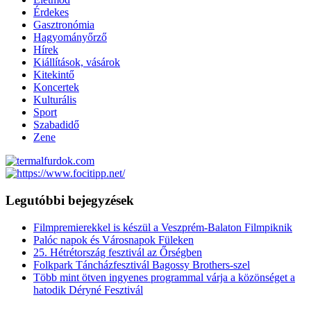
Érdekes
Gasztronómia
Hagyományőrző
Hírek
Kiállítások, vásárok
Kitekintő
Koncertek
Kulturális
Sport
Szabadidő
Zene
Legutóbbi bejegyzések
Filmpremierekkel is készül a Veszprém-Balaton Filmpiknik
Palóc napok és Városnapok Füleken
25. Hétrétország fesztivál az Őrségben
Folkpark Táncházfesztivál Bagossy Brothers-szel
Több mint ötven ingyenes programmal várja a közönséget a
hatodik Déryné Fesztivál