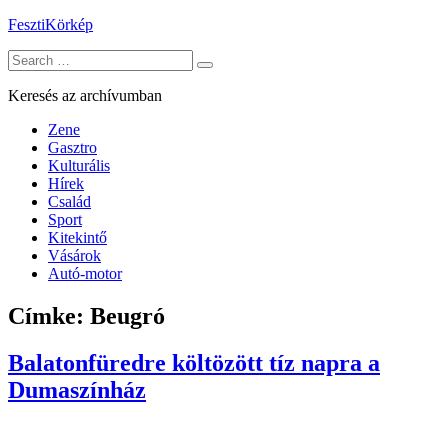
Skip
FesztiKörkép
to
Search
content
for:
Keresés az archívumban
Zene
Gasztro
Kulturális
Hírek
Család
Sport
Kitekintő
Vásárok
Autó-motor
Címke:
Beugró
Balatonfüredre költözött tíz napra a
Dumaszínház