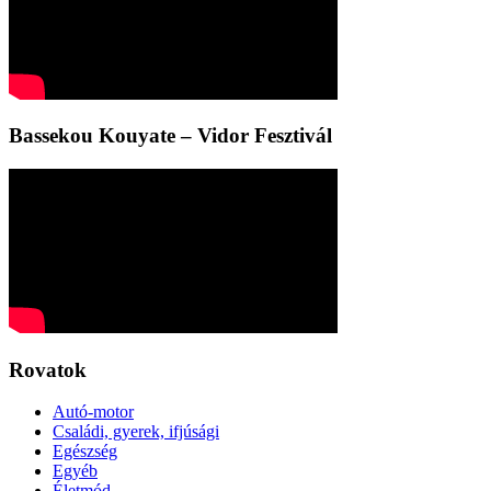
Bassekou Kouyate – Vidor Fesztivál
Rovatok
Autó-motor
Családi, gyerek, ifjúsági
Egészség
Egyéb
Életmód