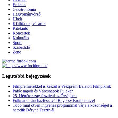
Érdekes
Gasztronómia
Hagyományőrző
Hírek
Kiállítások, vásárok
Kitekintő
Koncertek
Kulturális
Sport
Szabadidő
Zene
Legutóbbi bejegyzések
Filmpremierekkel is készül a Veszprém-Balaton Filmpiknik
Palóc napok és Városnapok Füleken
25. Hétrétország fesztivál az Őrségben
Folkpark Táncházfesztivál Bagossy Brothers-szel
Több mint ötven ingyenes programmal várja a közönséget a
hatodik Déryné Fesztivál