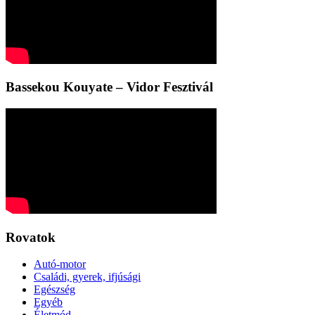
Bassekou Kouyate – Vidor Fesztivál
Rovatok
Autó-motor
Családi, gyerek, ifjúsági
Egészség
Egyéb
Életmód