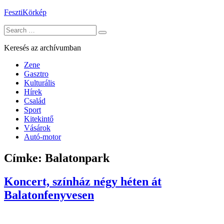
Skip
FesztiKörkép
to
Search
content
for:
Keresés az archívumban
Zene
Gasztro
Kulturális
Hírek
Család
Sport
Kitekintő
Vásárok
Autó-motor
Címke:
Balatonpark
Koncert, színház négy héten át
Balatonfenyvesen