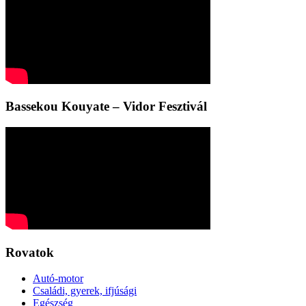
Bassekou Kouyate – Vidor Fesztivál
Rovatok
Autó-motor
Családi, gyerek, ifjúsági
Egészség