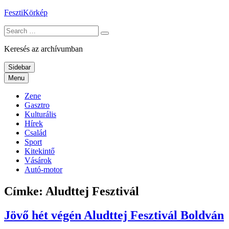
Skip
FesztiKörkép
to
Search
content
for:
Keresés az archívumban
Sidebar
Menu
Zene
Gasztro
Kulturális
Hírek
Család
Sport
Kitekintő
Vásárok
Autó-motor
Címke:
Aludttej Fesztivál
Jövő hét végén Aludttej Fesztivál Boldván