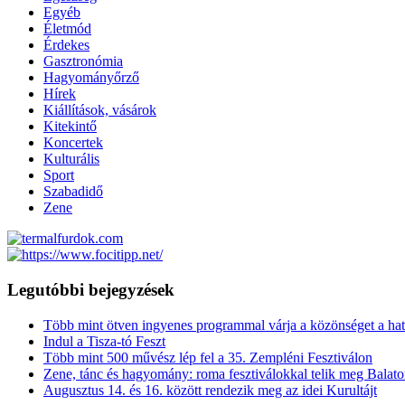
Egyéb
Életmód
Érdekes
Gasztronómia
Hagyományőrző
Hírek
Kiállítások, vásárok
Kitekintő
Koncertek
Kulturális
Sport
Szabadidő
Zene
Legutóbbi bejegyzések
Több mint ötven ingyenes programmal várja a közönséget a hat
Indul a Tisza-tó Feszt
Több mint 500 művész lép fel a 35. Zempléni Fesztiválon
Zene, tánc és hagyomány: roma fesztiválokkal telik meg Balat
Augusztus 14. és 16. között rendezik meg az idei Kurultájt