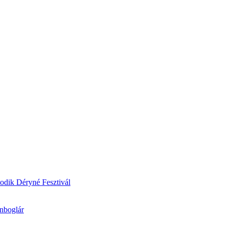
odik Déryné Fesztivál
onboglár