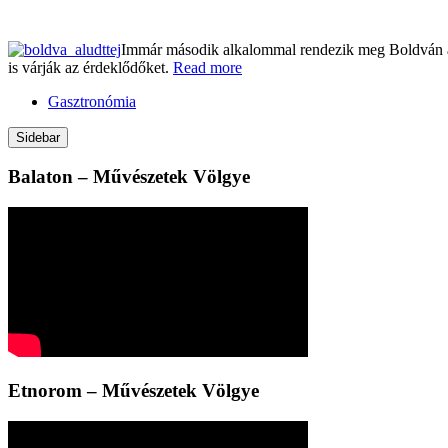
Immár második alkalommal rendezik meg Boldván az Alu
is várják az érdeklődőket.
Read more
Gasztronómia
Sidebar
Balaton – Művészetek Völgye
Etnorom – Művészetek Völgye