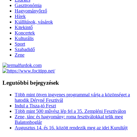
Gasztronómia
Hagyományőrző
Hírek
Kiállítások, vásárok
Kitekintő
Koncertek
Kulturális
Sport
Szabadidő
Zene
Legutóbbi bejegyzések
Több mint ötven ingyenes programmal várja a közönséget a
hatodik Déryné Fesztivál
Indul a Tisza-tó Feszt
Több mint 500 művész lép fel a 35. Zempléni Fesztiválon
Zene, tánc és hagyomány: roma fesztiválokkal telik meg
Balatonboglár
Augusztus 14. és 16. között rendezik meg az idei Kurultájt