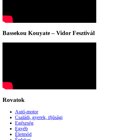
Bassekou Kouyate – Vidor Fesztivál
Rovatok
Autó-motor
Családi, gyerek, ifjúsági
Egészség
Egyéb
Életmód
Érdekes