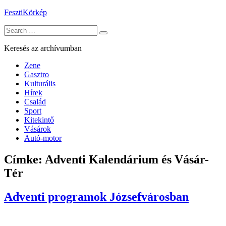
Skip
FesztiKörkép
to
Search
content
for:
Keresés az archívumban
Zene
Gasztro
Kulturális
Hírek
Család
Sport
Kitekintő
Vásárok
Autó-motor
Címke:
Adventi Kalendárium és Vásár-
Tér
Adventi programok Józsefvárosban