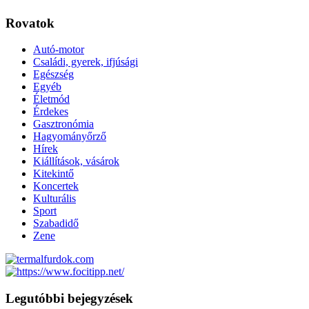
Rovatok
Autó-motor
Családi, gyerek, ifjúsági
Egészség
Egyéb
Életmód
Érdekes
Gasztronómia
Hagyományőrző
Hírek
Kiállítások, vásárok
Kitekintő
Koncertek
Kulturális
Sport
Szabadidő
Zene
Legutóbbi bejegyzések