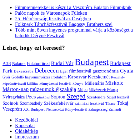
Filmpremierekkel is készül a Veszprém-Balaton Filmpiknik
Palóc napok és Városnapok Füleken
25. Hétrétország fesztivál az Őrségben
Folkpark Táncházfesztivál Bagossy Brothers-szel
Több mint ötven ingyenes programmal várja a közönséget a
hatodik Déryné Fesztivál
Lehet, hogy ezt keresed?
Budapest
Budai Vár
Budapest
A38
Balaton
Balatonfüred
Debrecen
Park
Gyula
gasztronómia
filmfesztivál
Békéscsaba
Eger
Kaposvár
Kecskemét
irodalom
hagyományőrzés
Győr
Gödöllő
Keszthely
Miskolc
Millenáris
könyv
képzőművészeti kiállítás
könnyűzenei fesztivál
Márton-nap
múzeumok éjszakája
Müpa
Művészetek Palotája
Szeged
Pécs
Sopron
Nyíregyháza
Szentendre
Sziget fesztivál
pünkösd
Székesfehérvár
Tokaj
Szolnok
Szombathely
színházi fesztivál
Tihany
Veszprém
XX. Budapesti Nemzetközi Könyvfesztivál
Zalaegerszeg
Zamárdi
Kezdőoldal
Kapcsolat
Oldaltérkép
Impresszum