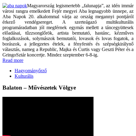
Magyarország legismertebb „falunapja”, az idén immár
városi rangra emelkedett Fejér megyei Aba legnagyobb ünnepe, az
Aba Napok 20. alkalommal várja az ország megannyi pontjáról
érkező vendégsereget. A szerteágazó multikulturális
programáradatban jól megférnek egymás mellett a táncegyüttesek
előadásai, tűzzsonglőrök, artista bemutató, hastánc, kézműves
foglalkozások, solymászok bemutatói, lovasok és lovas fogatok, a
borászok, a jellegzetes ételek, a fényfestés és szépségkirálynő
választás, nameg a Republic, Majka és Curtis vagy Geszti Péter és a
GringoSztár koncertje. Mindez szeptember 6-8-ig.
Read more
Hagyományőrző
Kulturális
Balaton – Művészetek Völgye