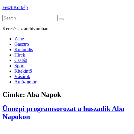
Skip
FesztiKörkép
to
Search
content
for:
Keresés az archívumban
Zene
Gasztro
Kulturális
Hírek
Család
Sport
Kitekintő
Vásárok
Autó-motor
Címke:
Aba Napok
Ünnepi programsorozat a huszadik Aba
Napokon