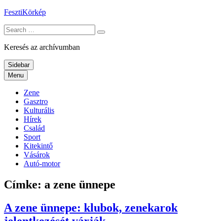
Skip
FesztiKörkép
to
Search
content
for:
Keresés az archívumban
Sidebar
Menu
Zene
Gasztro
Kulturális
Hírek
Család
Sport
Kitekintő
Vásárok
Autó-motor
Címke:
a zene ünnepe
A zene ünnepe: klubok, zenekarok
jelentkezését várják