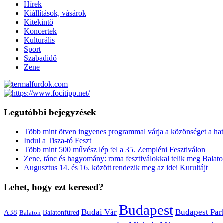
Hírek
Kiállítások, vásárok
Kitekintő
Koncertek
Kulturális
Sport
Szabadidő
Zene
Legutóbbi bejegyzések
Több mint ötven ingyenes programmal várja a közönséget a hat
Indul a Tisza-tó Feszt
Több mint 500 művész lép fel a 35. Zempléni Fesztiválon
Zene, tánc és hagyomány: roma fesztiválokkal telik meg Balat
Augusztus 14. és 16. között rendezik meg az idei Kurultájt
Lehet, hogy ezt keresed?
Budapest
Budai Vár
Budapest Par
A38
Balaton
Balatonfüred