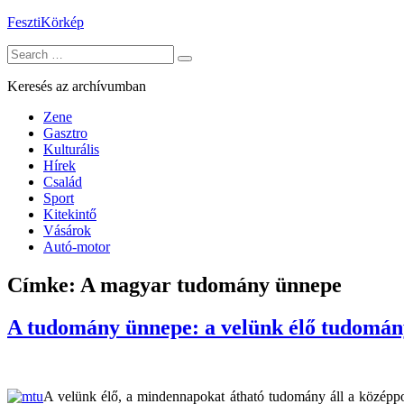
Skip
FesztiKörkép
to
Search
content
for:
Keresés az archívumban
Zene
Gasztro
Kulturális
Hírek
Család
Sport
Kitekintő
Vásárok
Autó-motor
Címke:
A magyar tudomány ünnepe
A tudomány ünnepe: a velünk élő tudomán
A velünk élő, a mindennapokat átható tudomány áll a közép