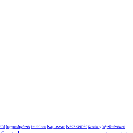
Kaposvár
Kecskemét
irodalom
hagyományőrzés
képzőművészeti
öllő
Keszthely