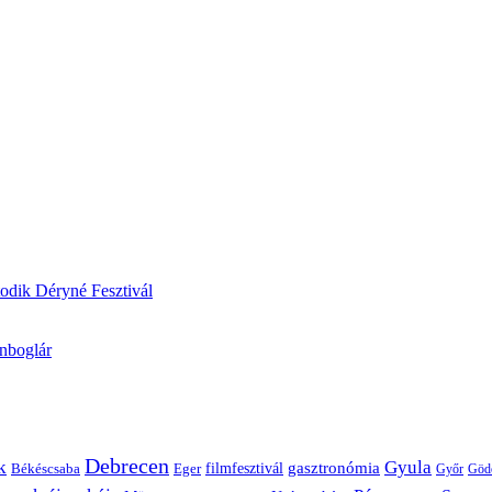
odik Déryné Fesztivál
onboglár
Debrecen
k
Gyula
gasztronómia
filmfesztivál
Békéscsaba
Eger
Győr
Göd