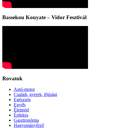
Bassekou Kouyate – Vidor Fesztivál
Rovatok
Autó-motor
Családi, gyerek, ifjúsági
Egészség
Egyéb
Életmód
Érdekes
Gasztronómia
Hagyományőrző