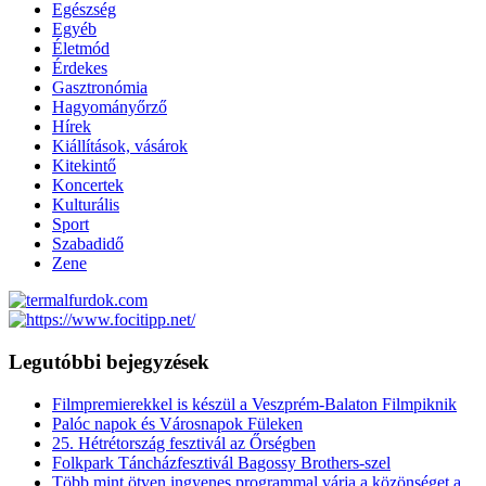
Egészség
Egyéb
Életmód
Érdekes
Gasztronómia
Hagyományőrző
Hírek
Kiállítások, vásárok
Kitekintő
Koncertek
Kulturális
Sport
Szabadidő
Zene
Legutóbbi bejegyzések
Filmpremierekkel is készül a Veszprém-Balaton Filmpiknik
Palóc napok és Városnapok Füleken
25. Hétrétország fesztivál az Őrségben
Folkpark Táncházfesztivál Bagossy Brothers-szel
Több mint ötven ingyenes programmal várja a közönséget a