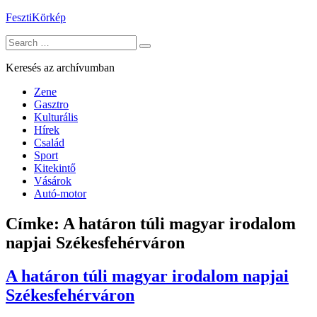
Skip
FesztiKörkép
to
Search
content
for:
Keresés az archívumban
Zene
Gasztro
Kulturális
Hírek
Család
Sport
Kitekintő
Vásárok
Autó-motor
Címke:
A határon túli magyar irodalom
napjai Székesfehérváron
A határon túli magyar irodalom napjai
Székesfehérváron