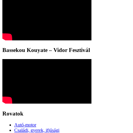
Bassekou Kouyate – Vidor Fesztivál
Rovatok
Autó-motor
Családi, gyerek, ifjúsági