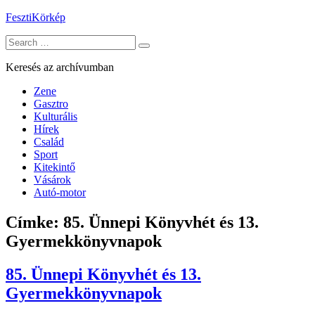
Skip
FesztiKörkép
to
Search
content
for:
Keresés az archívumban
Zene
Gasztro
Kulturális
Hírek
Család
Sport
Kitekintő
Vásárok
Autó-motor
Címke:
85. Ünnepi Könyvhét és 13.
Gyermekkönyvnapok
85. Ünnepi Könyvhét és 13.
Gyermekkönyvnapok