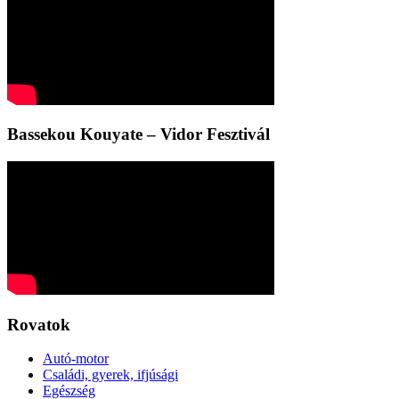
Bassekou Kouyate – Vidor Fesztivál
Rovatok
Autó-motor
Családi, gyerek, ifjúsági
Egészség