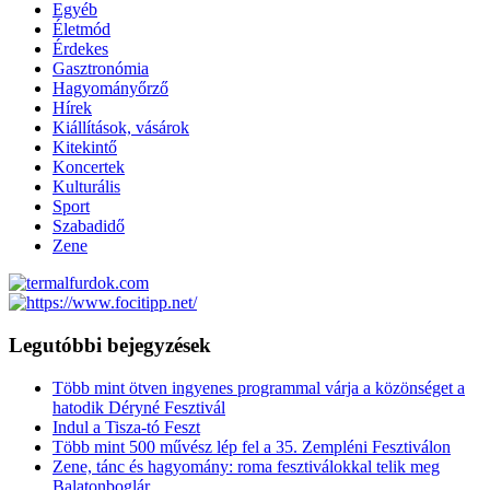
Egyéb
Életmód
Érdekes
Gasztronómia
Hagyományőrző
Hírek
Kiállítások, vásárok
Kitekintő
Koncertek
Kulturális
Sport
Szabadidő
Zene
Legutóbbi bejegyzések
Több mint ötven ingyenes programmal várja a közönséget a
hatodik Déryné Fesztivál
Indul a Tisza-tó Feszt
Több mint 500 művész lép fel a 35. Zempléni Fesztiválon
Zene, tánc és hagyomány: roma fesztiválokkal telik meg
Balatonboglár