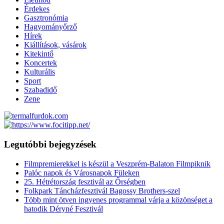
Érdekes
Gasztronómia
Hagyományőrző
Hírek
Kiállítások, vásárok
Kitekintő
Koncertek
Kulturális
Sport
Szabadidő
Zene
Legutóbbi bejegyzések
Filmpremierekkel is készül a Veszprém-Balaton Filmpiknik
Palóc napok és Városnapok Füleken
25. Hétrétország fesztivál az Őrségben
Folkpark Táncházfesztivál Bagossy Brothers-szel
Több mint ötven ingyenes programmal várja a közönséget a
hatodik Déryné Fesztivál