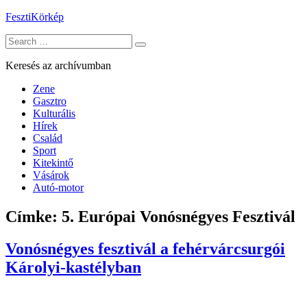
Skip
FesztiKörkép
to
Search
content
for:
Keresés az archívumban
Zene
Gasztro
Kulturális
Hírek
Család
Sport
Kitekintő
Vásárok
Autó-motor
Címke:
5. Európai Vonósnégyes Fesztivál
Vonósnégyes fesztivál a fehérvárcsurgói
Károlyi-kastélyban