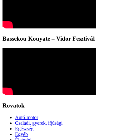
Bassekou Kouyate – Vidor Fesztivál
Rovatok
Autó-motor
Családi, gyerek, ifjúsági
Egészség
Egyéb
Életmód