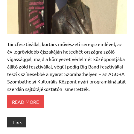
Táncfesztivállal, kortárs művészeti seregszemlével, az
év legrövidebb éjszakáján hetedhét országra szóló
vigassággal, majd a környezet védelmét középpontjába
állító zöld fesztivállal, végül pedig Big Band fesztivállal
teszik színesebbé a nyarat Szombathelyen – az AGORA
Szombathelyi Kulturális Központ nyári programkínálatát
szerdán sajtótájékoztatón ismertették.
READ MORE
Hírek