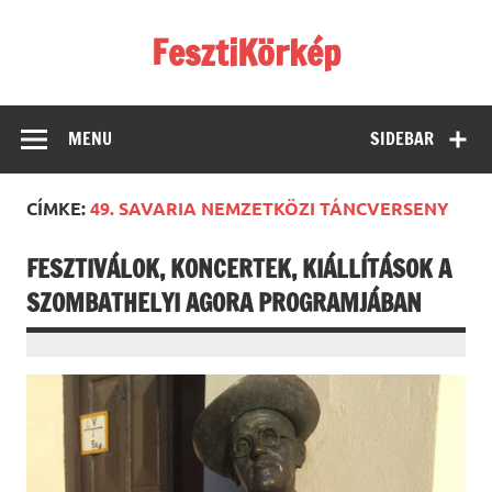
Skip
to
FesztiKörkép
content
MENU
SIDEBAR
CÍMKE:
49. SAVARIA NEMZETKÖZI TÁNCVERSENY
FESZTIVÁLOK, KONCERTEK, KIÁLLÍTÁSOK A
SZOMBATHELYI AGORA PROGRAMJÁBAN