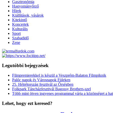
Gasztronómia
Hagyományőrző
Hírek
Kiállítások, vásárok
Kitekintő
Koncertek
Kulturális
Sport
Szabadidő
Zene
Legutóbbi bejegyzések
Filmpremierekkel is készül a Veszprém-Balaton Filmpiknik
Palóc napok és Városnapok Füleken
25. Hétrétország fesztivál az Őrségben
Folkpark Táncházfesztivál Bagossy Brothers-szel
Több mint ötven ingyenes programmal várja a közönséget a hat
Lehet, hogy ezt keresed?