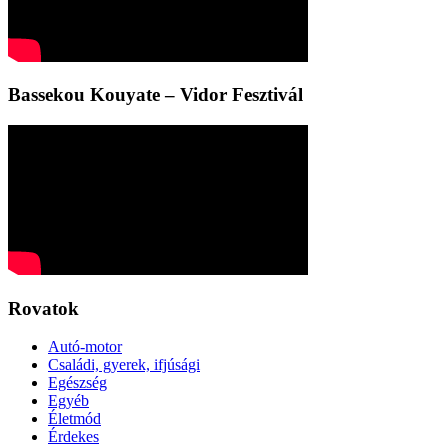
Bassekou Kouyate – Vidor Fesztivál
Rovatok
Autó-motor
Családi, gyerek, ifjúsági
Egészség
Egyéb
Életmód
Érdekes