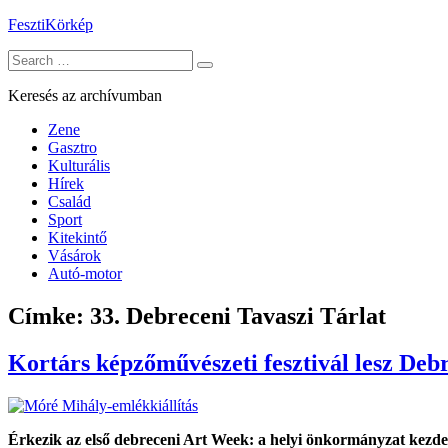
Skip
FesztiKörkép
to
Search
content
for:
Keresés az archívumban
Zene
Gasztro
Kulturális
Hírek
Család
Sport
Kitekintő
Vásárok
Autó-motor
Címke:
33. Debreceni Tavaszi Tárlat
Kortárs képzőművészeti fesztivál lesz De
Érkezik az első debreceni Art Week: a helyi önkormányzat kezde