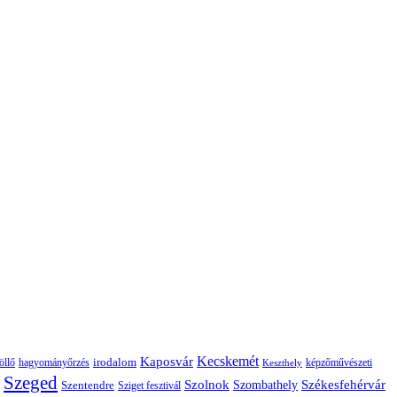
Kaposvár
Kecskemét
irodalom
hagyományőrzés
képzőművészeti
öllő
Keszthely
Szeged
Székesfehérvár
Szolnok
Szentendre
Szombathely
Sziget fesztivál