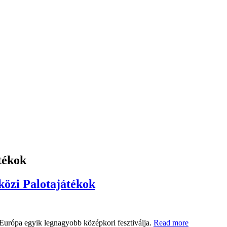
tékok
közi Palotajátékok
Európa egyik legnagyobb középkori fesztiválja.
Read more