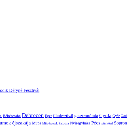
odik Déryné Fesztivál
Debrecen
k
Gyula
gasztronómia
filmfesztivál
Békéscsaba
Eger
Győr
Göd
umok éjszakája
Pécs
Sopron
Müpa
Nyíregyháza
pünkösd
Művészetek Palotája