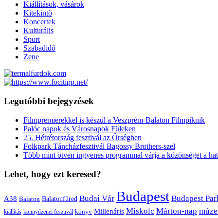
Kiállítások, vásárok
Kitekintő
Koncertek
Kulturális
Sport
Szabadidő
Zene
Legutóbbi bejegyzések
Filmpremierekkel is készül a Veszprém-Balaton Filmpiknik
Palóc napok és Városnapok Füleken
25. Hétrétország fesztivál az Őrségben
Folkpark Táncházfesztivál Bagossy Brothers-szel
Több mint ötven ingyenes programmal várja a közönséget a hat
Lehet, hogy ezt keresed?
Budapest
Budai Vár
Budapest Par
A38
Balaton
Balatonfüred
Miskolc
Márton-nap
múze
Millenáris
könyv
kiállítás
könnyűzenei fesztivál