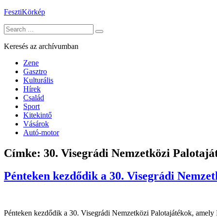
Skip
FesztiKörkép
to
Search
content
for:
Keresés az archívumban
Zene
Gasztro
Kulturális
Hírek
Család
Sport
Kitekintő
Vásárok
Autó-motor
Címke:
30. Visegrádi Nemzetközi Palotajá
Pénteken kezdődik a 30. Visegrádi Nemzet
Pénteken kezdődik a 30. Visegrádi Nemzetközi Palotajátékok, amely 