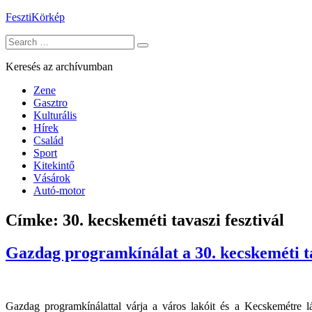
Skip
FesztiKörkép
to
Search
content
for:
Keresés az archívumban
Zene
Gasztro
Kulturális
Hírek
Család
Sport
Kitekintő
Vásárok
Autó-motor
Címke:
30. kecskeméti tavaszi fesztivál
Gazdag programkínálat a 30. kecskeméti ta
Gazdag programkínálattal várja a város lakóit és a Kecskemétre 