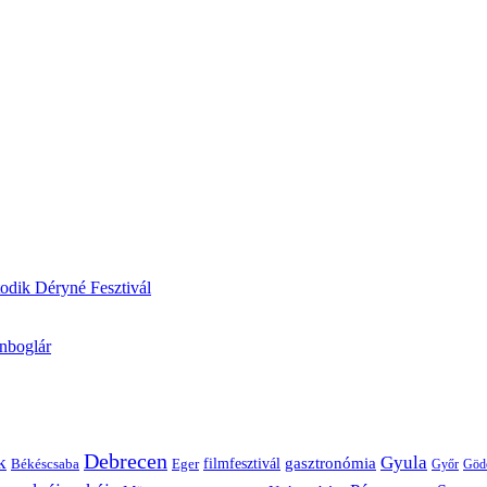
odik Déryné Fesztivál
onboglár
Debrecen
k
Gyula
gasztronómia
filmfesztivál
Békéscsaba
Eger
Győr
Göd