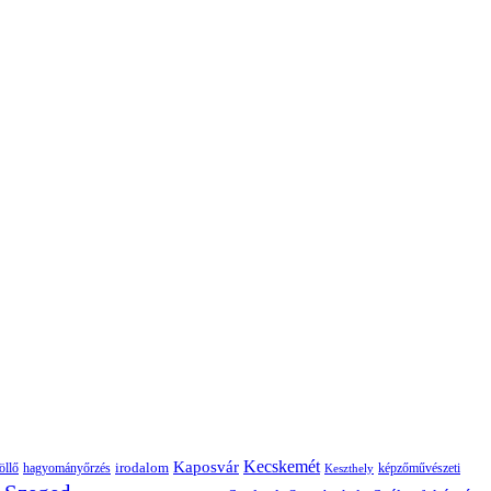
Kaposvár
Kecskemét
irodalom
hagyományőrzés
képzőművészeti
öllő
Keszthely