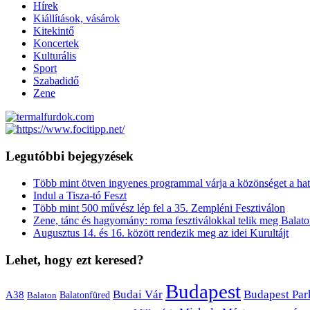
Hírek
Kiállítások, vásárok
Kitekintő
Koncertek
Kulturális
Sport
Szabadidő
Zene
Legutóbbi bejegyzések
Több mint ötven ingyenes programmal várja a közönséget a hat
Indul a Tisza-tó Feszt
Több mint 500 művész lép fel a 35. Zempléni Fesztiválon
Zene, tánc és hagyomány: roma fesztiválokkal telik meg Balat
Augusztus 14. és 16. között rendezik meg az idei Kurultájt
Lehet, hogy ezt keresed?
Budapest
Budai Vár
Budapest Par
A38
Balaton
Balatonfüred