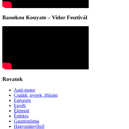
Bassekou Kouyate – Vidor Fesztivál
Rovatok
Autó-motor
Családi, gyerek, ifjúsági
Egészség
Egyéb
Életmód
Érdekes
Gasztronómia
Hagyományőrző