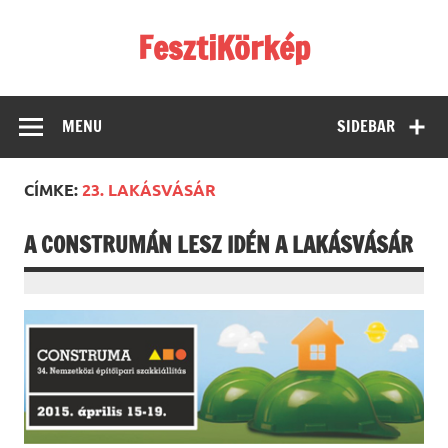
Skip
to
FesztiKörkép
content
MENU
SIDEBAR
CÍMKE:
23. LAKÁSVÁSÁR
A CONSTRUMÁN LESZ IDÉN A LAKÁSVÁSÁR