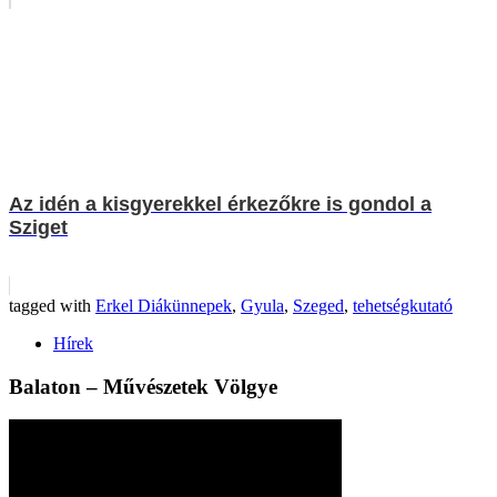
Az idén a kisgyerekkel érkezőkre is gondol a
Sziget
tagged with
Erkel Diákünnepek
,
Gyula
,
Szeged
,
tehetségkutató
Hírek
Balaton – Művészetek Völgye