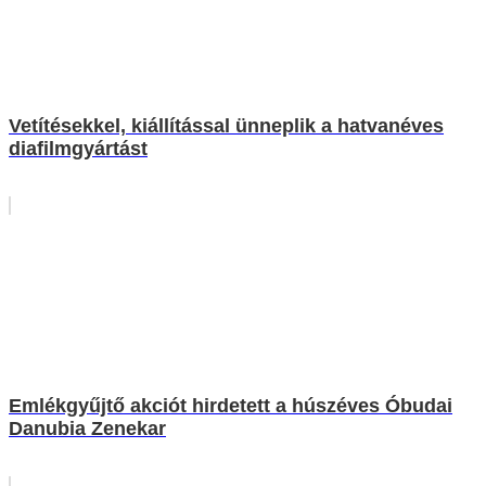
Vetítésekkel, kiállítással ünneplik a hatvanéves
diafilmgyártást
Emlékgyűjtő akciót hirdetett a húszéves Óbudai
Danubia Zenekar