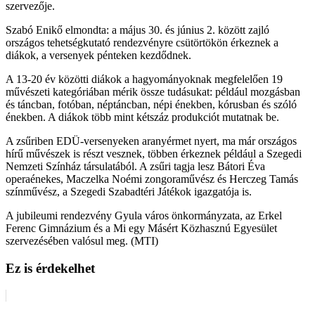
szervezője.
Szabó Enikő elmondta: a május 30. és június 2. között zajló
országos tehetségkutató rendezvényre csütörtökön érkeznek a
diákok, a versenyek pénteken kezdődnek.
A 13-20 év közötti diákok a hagyományoknak megfelelően 19
művészeti kategóriában mérik össze tudásukat: például mozgásban
és táncban, fotóban, néptáncban, népi énekben, kórusban és szóló
énekben. A diákok több mint kétszáz produkciót mutatnak be.
A zsűriben EDÜ-versenyeken aranyérmet nyert, ma már országos
hírű művészek is részt vesznek, többen érkeznek például a Szegedi
Nemzeti Színház társulatából. A zsűri tagja lesz Bátori Éva
operaénekes, Maczelka Noémi zongoraművész és Herczeg Tamás
színművész, a Szegedi Szabadtéri Játékok igazgatója is.
A jubileumi rendezvény Gyula város önkormányzata, az Erkel
Ferenc Gimnázium és a Mi egy Másért Közhasznú Egyesület
szervezésében valósul meg. (MTI)
Ez is érdekelhet