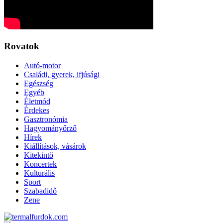
Rovatok
Autó-motor
Családi, gyerek, ifjúsági
Egészség
Egyéb
Életmód
Érdekes
Gasztronómia
Hagyományőrző
Hírek
Kiállítások, vásárok
Kitekintő
Koncertek
Kulturális
Sport
Szabadidő
Zene