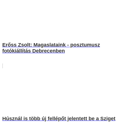
Erőss Zsolt: Magaslataink - posztumusz
fotókiállítás Debrecenben
Húsznál is több új fellépőt jelentett be a Sziget