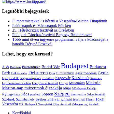
Legutóbbi bejegyzések
Filmpremierekkel is készül a Veszprém-Balaton Filmpiknik
Palóc napok és Városnapok Füleken
25. Hétrétország fesztivál az Őrségben
Folkpark Táncházfesztivál Bagossy Brothers-szel
Több mint ötven ingyenes programmal várja a közönséget a
hatodik Déryné Fesztivál
Lehet, hogy ezt keresed?
Budapest
Budai Vár
Budapest
A38
Balaton
Balatonfüred
Debrecen
Park
Gyula
gasztronómia
filmfesztivál
Békéscsaba
Eger
Kaposvár
Kecskemét
irodalom
hagyományőrzés
Győr
Gödöllő
Keszthely
Miskolc
Millenáris
könyv
képzőművészeti kiállítás
könnyűzenei fesztivál
Márton-nap
múzeumok éjszakája
Müpa
Művészetek Palotája
Szeged
Pécs
Sopron
Nyíregyháza
Szentendre
Sziget fesztivál
pünkösd
Székesfehérvár
Tokaj
Szolnok
Szombathely
színházi fesztivál
Tihany
Veszprém
XX. Budapesti Nemzetközi Könyvfesztivál
Zalaegerszeg
Zamárdi
Kezdőoldal