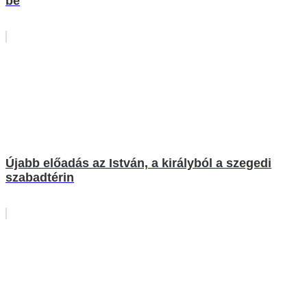
be
Újabb előadás az István, a királyból a szegedi
szabadtérin