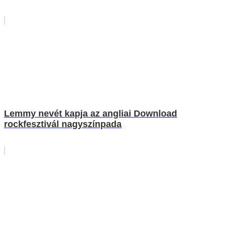
Lemmy nevét kapja az angliai Download
rockfesztivál nagyszínpada