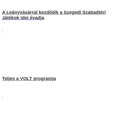
A Leányvásárral kezdődik a Szegedi Szabadtéri
Játékok idei évadja
Teljes a VOLT programja