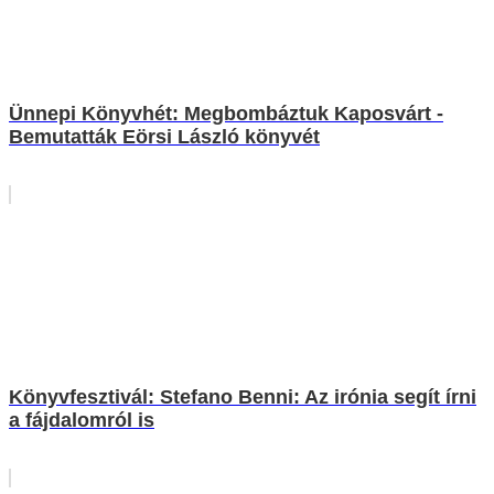
Ünnepi Könyvhét: Megbombáztuk Kaposvárt -
Bemutatták Eörsi László könyvét
Könyvfesztivál: Stefano Benni: Az irónia segít írni
a fájdalomról is