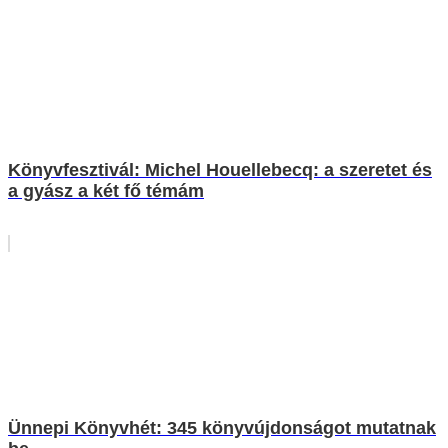
Könyvfesztivál: Michel Houellebecq: a szeretet és
a gyász a két fő témám
Ünnepi Könyvhét: 345 könyvújdonságot mutatnak