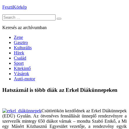
Skip
FesztiKörkép
to
Search
content
for:
Keresés az archívumban
Zene
Gasztro
Kulturális
Hírek
Család
Sport
Kitekintő
Vásárok
Autó-motor
Hatszáznál is több diák az Erkel Diákünnepeken
Csütörtökön kezdődnek az Erkel Diákünnepek
(EDÜ) Gyulán. Az ötvenéves fennállását ünneplő rendezvényre a
szervezők mintegy 650 diákot várnak – mondta Szabó Enikő, a Mi
egy Másért Közhasznú Egyesület vezetője, a rendezvény egyik