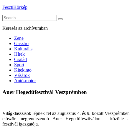
Skip
FesztiKörkép
to
Search
content
for:
Keresés az archívumban
Zene
Gasztro
Kulturális
Hírek
Család
Sport
Kitekintő
Vásárok
Autó-motor
Auer Hegedűfesztivál Veszprémben
Világklasszisok lépnek fel az augusztus 4. és 9. között Veszprémben
először megrendezendő Auer Hegedűfesztiválon – közölte a
fesztivál igazgatója.