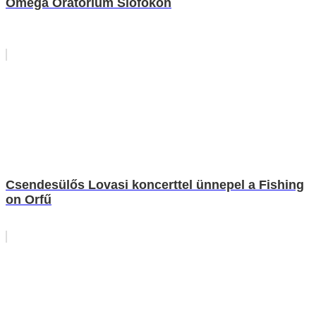
Omega Oratórium Siófokon
Csendesülős Lovasi koncerttel ünnepel a Fishing
on Orfű