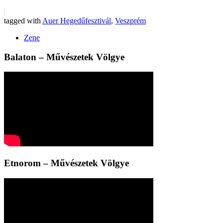
tagged with
Auer Hegedűfesztivál
,
Veszprém
Zene
Balaton – Művészetek Völgye
Etnorom – Művészetek Völgye