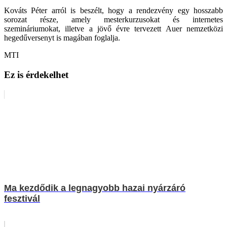
Kováts Péter arról is beszélt, hogy a rendezvény egy hosszabb
sorozat része, amely mesterkurzusokat és internetes
szemináriumokat, illetve a jövő évre tervezett Auer nemzetközi
hegedűversenyt is magában foglalja.
MTI
Ez is érdekelhet
Ma kezdődik a legnagyobb hazai nyárzáró
fesztivál