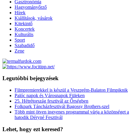
Gasztronómia
Hagyományőrző
Hírek
Kiállítások, vásárok
Kitekintő
Koncertek
Kulturális
Sport
Szabadidő
Zene
Legutóbbi bejegyzések
Filmpremierekkel is készül a Veszprém-Balaton Filmpiknik
Palóc napok és Városnapok Füleken
25. Hétrétország fesztivál az Őrségben
Folkpark Táncházfesztivál Bagossy Brothers-szel
Több mint ötven ingyenes programmal várja a közönséget a
hatodik Déryné Fesztivál
Lehet, hogy ezt keresed?