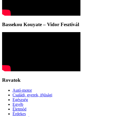
Bassekou Kouyate – Vidor Fesztivál
Rovatok
Autó-motor
Családi, gyerek, ifjúsági
Egészség
Egyéb
Életmód
Érdekes