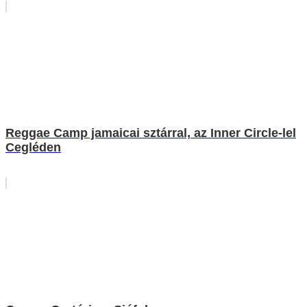
Reggae Camp jamaicai sztárral, az Inner Circle-lel
Cegléden